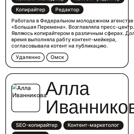
Копирайтер
Редактор
Работала в Федеральном молодежном агенств
«Большая Перемена». Возглавляла пресс-центр
Являюсь копирайтером в различным сферах. До
время выполняла рабту контент-мейкера,
согласовывала котент на публикацию.
Удаленно
Омск
Алла
Иваннико
SEO-копирайтер
Контент-маркетолог