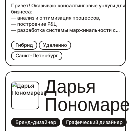
Привет! Оказываю консалтинговые услуги для
бизнеса:
— анализ и оптимизация процессов,
— построение P&L,
— разработка системы маржинальности с
внедрением.
— разработка и внедрение системы мотивации
Гибрид
Удаленно
сотрудников на основе ключевых метрик
бизнеса
Санкт-Петербург
— консультирую C-level и собственников по
вопросам устойчивости и развития бизнеса
Дарья
Пономаре
Бренд-дизайнер
Графический дизайнер