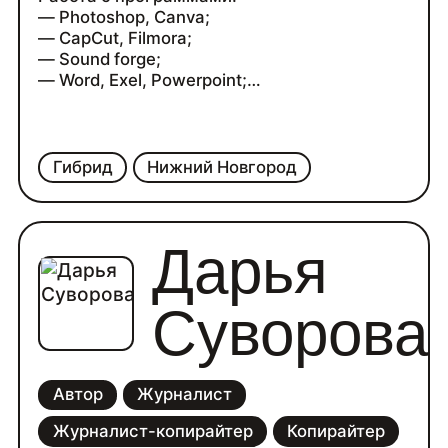
— Photoshop, Canva;
— CapCut, Filmora;
— Sound forge;
— Word, Exel, Powerpoint;
— Zeno Poster.
Гибрид
Нижний Новгород
Дарья
Суворова
Автор
Журналист
Журналист-копирайтер
Копирайтер