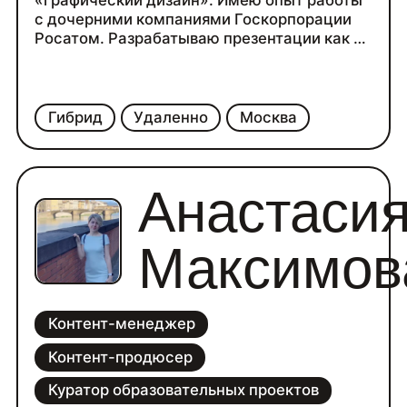
«графический дизайн». Имею опыт работы
с дочерними компаниями Госкорпорации
Росатом. Разрабатываю презентации как по
брендбуку, так и в других стилях.
Буду рада сотрудничеству!
Гибрид
Удаленно
Москва
Анастаси
Максимов
Контент-менеджер
Контент-продюсер
Куратор образовательных проектов