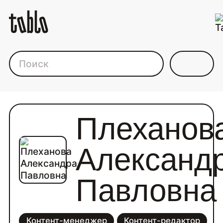
Каталог фрилансеров дл
Плеханов
Александ
Павловна
Контент-менеджер
Контент-редактор