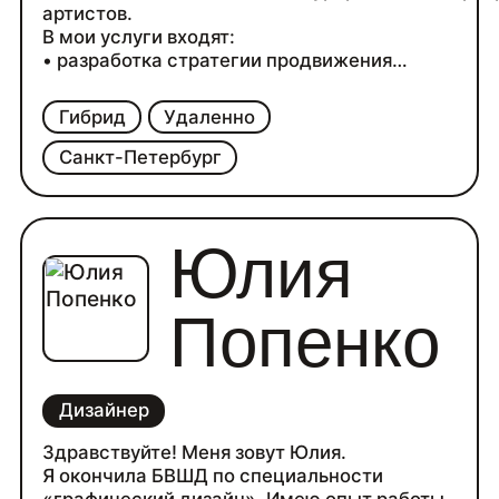
артистов.
В мои услуги входят:
• разработка стратегии продвижения
•монетизация творчества и развитие карьеры
• брендинг и работа с репертуаром артиста
Гибрид
Удаленно
•разработка бренда, концепции будущих песен 
творчества
Санкт-Петербург
•анализ текущего положения в социальных сетя
рекомендации по улучшению текущего положен
подготовка к релизу и тайминги, создание райд
Юлия
(технического/ бытового), планирование выступ
написание пресс-релизов.
Попенко
Дизайнер
Здравствуйте! Меня зовут Юлия.
Я окончила БВШД по специальности