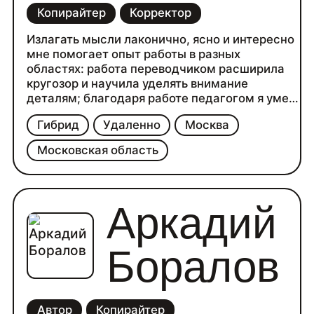
Копирайтер
Корректор
Излагать мысли лаконично, ясно и интересно
мне помогает опыт работы в разных
областях: работа переводчиком расширила
кругозор и научила уделять внимание
деталям; благодаря работе педагогом я умею
рассказывать о сложном простыми словами;
Гибрид
Удаленно
Москва
навык составления нормативной
документации делает мои работы
Московская область
последовательными и структурированными.
К своим сильным сторонам могу отнести
дисциплинированность — выполняю задачи в
срок; аналитический склад ума — всегда
Аркадий
раскладываю информацию по полочкам.
Боралов
Автор
Копирайтер