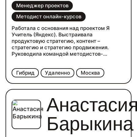
Менеджер проектов
Методист онлайн-курсов
Работала с основания над проектом Я
Учитель (Яндекс). Выстраивала
продуктовую стратегию, контент –
стратегию и стратегию продвижения.
Руководила командой методистов-
продюсеров курсов, редакторов статей.
Координировала работу с подрядчиками в
Гибрид
Удаленно
Москва
продакшне курсов (дизайнер, иллюстратор,
оператор, звукорежиссер, монтажер,
редактор) и маркетингом основного
продукта (дизайнеры лендингов, SMM,
Анастаси
Рассылки).
Барыкина