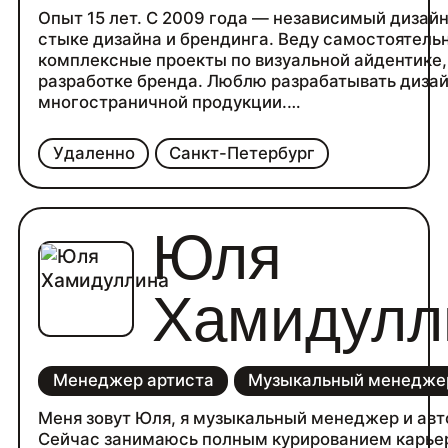
Опыт 15 лет. С 2009 года — независимый дизайн
стыке дизайна и брендинга. Веду самостоятель
комплексные проекты по визуальной айдентике,
разработке бренда. Люблю разрабатывать диза
многостраничной продукции.
Управляю командами узких специалистов разл
направлений (иллюстраторы, 3D специалисты,
Удаленно
Санкт-Петербург
технические дизайнеры и т.д.).
Разрабатываю смысловые и визуальные концеп
для проектов. Самостоятельно делаю дизайн с
руками на интересных проектах.
Юля
Хамидулл
Менеджер артиста
Музыкальный менедже
Меня зовут Юля, я музыкальный менеджер и авт
Сейчас занимаюсь полным курированием карье