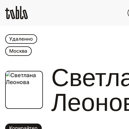
Удаленно
Москва
Светл
Леоно
Копирайтер