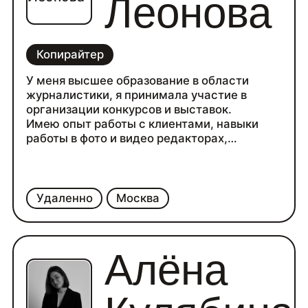
Леонова
Копирайтер
У меня высшее образование в области
журналистики, я принимала участие в
организации конкурсов и выставок.
Имею опыт работы с клиентами, навыки
работы в фото и видео редакторах,
производстве субтитров, но еще не было
опыта в редактуре.
Среди своих личных качеств я выделяю:
ответственность, пунктуальность, чувство
Удаленно
Москва
юмора и умение быстро ориентироваться в
непредсказуемых ситуациях.
Кроме того, я владею английским языком на
Алёна
уровне В2, знакома с техникой редактуры
текстов, так как была редактором
студенческого СМИ «Мёдъ». Проходила
практику в онлайн-альманахе «Artifex».