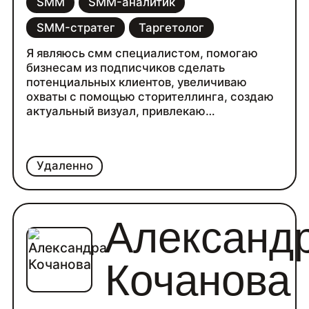
SMM
SMM-аналитик
SMM-стратег
Таргетолог
Я являюсь смм специалистом, помогаю
бизнесам из подписчиков сделать
потенциальных клиентов, увеличиваю
охваты с помощью сторителлинга, создаю
актуальный визуал, привлекаю
платёжеспособную и лояльную аудиторию.
Удаленно
Александ
Кочанова