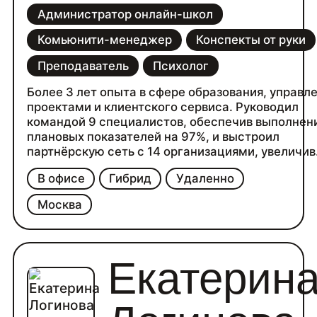
Администратор онлайн-школ
Комьюнити-менеджер
Конспекты от руки
Преподаватель
Психолог
Более 3 лет опыта в сфере образования, управл
проектами и клиентского сервиса. Руководил
командой 9 специалистов, обеспечив выполнен
плановых показателей на 97%, и выстроил
партнёрскую сеть с 14 организациями, увеличив
число совместных мероприятий на 40%. В течен
В офисе
Гибрид
Удаленно
2,5 лет выступал лектором Общества «Знание»:
разрабатывал обучающие материалы, проводил
Москва
лекции очно и онлайн. Имею опыт преподавания
школе, работы с детьми, консультирования и ве
документооборота. Ключевые навыки: управлен
командой, публичные выступления, проектная
Екатерин
деятельность, работа с разными аудиториями.