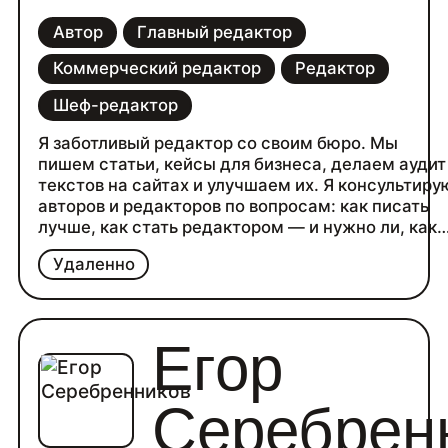
Автор
Главный редактор
Коммерческий редактор
Редактор
Шеф-редактор
Я заботливый редактор со своим бюро. Мы
пишем статьи, кейсы для бизнеса, делаем аудит
текстов на сайтах и улучшаем их. Я консультиру
авторов и редакторов по вопросам: как писать
лучше, как стать редактором — и нужно ли, как
не раниться об обратную связь и сохранять
Удаленно
уверенность в себе. Дружу с клиентами,
разбираюсь в задачах, интересно пишу о
бизнесе, сохраняю в текстах манеру речи
клиента. Забочусь!
Егор
Работала редактором на онлайн-маркете
«Ярмарка Мастеров», во франчайзи 1С «Просты
решения», шефредом в «Бизнес-секретах».
Серебрен
Обращайтесь за живыми интересными кейсами 
бережными консультациями!