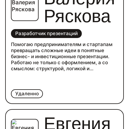
Ряскова
Разработчик презентаций
Помогаю предпринимателям и стартапам
превращать сложные идеи в понятные
бизнес- и инвестиционные презентации.
Работаю не только с оформлением, а со
смыслом: структурой, логикой и
акцентами. Часто в процессе проясняется
сам проект — становится видно, где
деньги, рост и ценность. 150+ проектов,
опыт 6+ лет.
Удаленно
Евгения