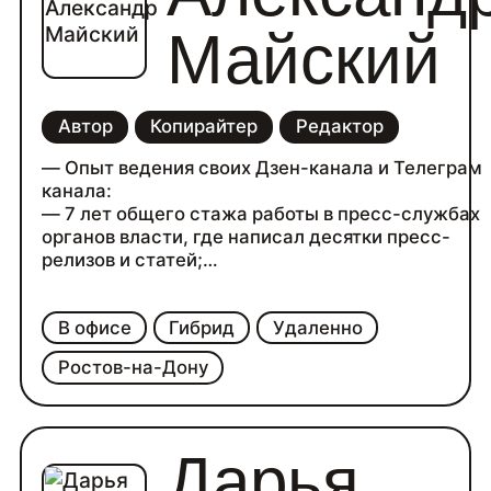
Майский
Автор
Копирайтер
Редактор
— Опыт ведения своих Дзен-канала и Телеграм
канала:
— 7 лет общего стажа работы в пресс-службах
органов власти, где написал десятки пресс-
релизов и статей;
— Высшее образование по специальности
«Реклама и связи с общественностью»
В офисе
Гибрид
Удаленно
Ростов-на-Дону
Дарья