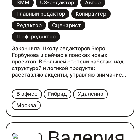
SMM
UX-редактор
Автор
Главный редактор
Копирайтер
Редактор
Сценарист
Шеф-редактор
Закончила Школу редакторов Бюро
Горбунова и сейчас в поисках новых
проектов. В большей степени работаю над
структурой и логикой продукта:
расставляю акценты, управляю вниманием
читателя и согласую синтаксис заголовков
и подзаголовков. Упаковываю большие
В офисе
Гибрид
Удаленно
объёмы информации в лаконичные, точные
и однозначные предложения.
Москва
Валерия