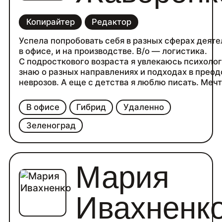
Копирайтер
Редактор
Успела попробовать себя в разных сферах деяте
в офисе, и на производстве. В/о — логистика.
С подросткового возраста я увлекаюсь психолог
знаю о разных направлениях и подходах в прео
неврозов. А еще с детства я люблю писать. Меч
нибудь написать книгу о своей жизни. Считаю, ч
каждого человека интереснее любой придуман
В офисе
Гибрид
Удаленно
истории. А так же я:
— пишу статьи на любые темы,
Зеленоград
— разрабатываю тексты для сайтов,
— редактирую тексты, оцениваю их эффективно
— пишу посты для соцсетей и контент-планы,
Мария
— разрабатываю коммерческие предложения о
сотрудничестве
Ивахненк