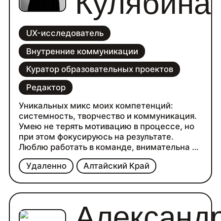
Кулябина
UX-исследователь
Внутренние коммуникации
Куратор образовательных проектов
Редактор
Уникальных микс моих компетенций:
системность, творчество и коммуникация.
Умею не терять мотивацию в процессе, но
при этом фокусируюсь на результате.
Люблю работать в команде, внимательна к
обратной связи и ценю пространство для
Удаленно
Алтайский Край
самостоятельного принятия решений
Александ