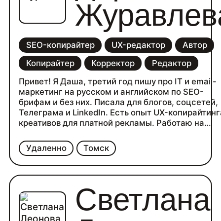
Журавлев
SEO-копирайтер
UX-редактор
Автор
Копирайтер
Корректор
Редактор
Привет! Я Даша, третий год пишу про IT и email-
маркетинг на русском и английском по SEO-
брифам и без них. Писала для блогов, соцсетей,
Телеграма и LinkedIn. Есть опыт UX-копирайтинг
креативов для платной рекламы. Работаю на
фуллтайме в Selzy, ищу подработку со свободны
графиком.
Удаленно
Томск
Светлана