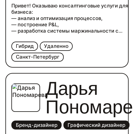
Привет! Оказываю консалтинговые услуги для
бизнеса:
— анализ и оптимизация процессов,
— построение P&L,
— разработка системы маржинальности с
внедрением.
— разработка и внедрение системы мотивации
Гибрид
Удаленно
сотрудников на основе ключевых метрик
бизнеса
Санкт-Петербург
— консультирую C-level и собственников по
вопросам устойчивости и развития бизнеса
Дарья
Пономаре
Бренд-дизайнер
Графический дизайнер