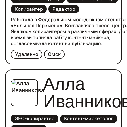
Копирайтер
Редактор
Работала в Федеральном молодежном агенств
«Большая Перемена». Возглавляла пресс-центр
Являюсь копирайтером в различным сферах. До
время выполняла рабту контент-мейкера,
согласовывала котент на публикацию.
Удаленно
Омск
Алла
Иваннико
SEO-копирайтер
Контент-маркетолог