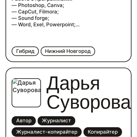
— Photoshop, Canva;
— CapCut, Filmora;
— Sound forge;
— Word, Exel, Powerpoint;
— Zeno Poster.
Гибрид
Нижний Новгород
Дарья
Суворова
Автор
Журналист
Журналист-копирайтер
Копирайтер