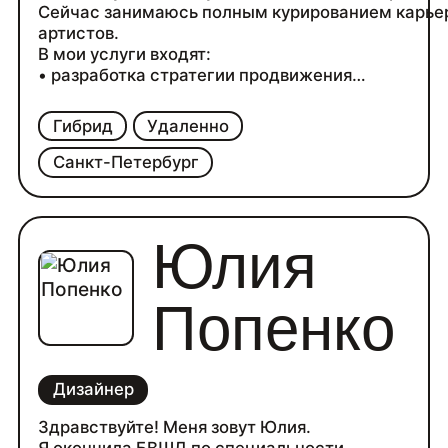
Сейчас занимаюсь полным курированием карье
артистов.
В мои услуги входят:
• разработка стратегии продвижения
•монетизация творчества и развитие карьеры
• брендинг и работа с репертуаром артиста
Гибрид
Удаленно
•разработка бренда, концепции будущих песен 
творчества
Санкт-Петербург
•анализ текущего положения в социальных сетя
рекомендации по улучшению текущего положен
подготовка к релизу и тайминги, создание райд
Юлия
(технического/ бытового), планирование выступ
написание пресс-релизов.
Попенко
Дизайнер
Здравствуйте! Меня зовут Юлия.