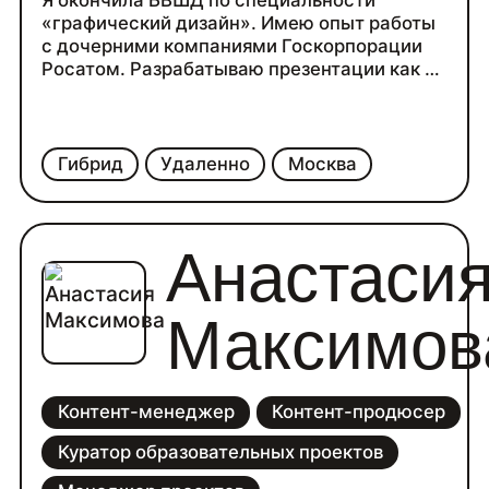
Я окончила БВШД по специальности
«графический дизайн». Имею опыт работы
с дочерними компаниями Госкорпорации
Росатом. Разрабатываю презентации как по
брендбуку, так и в других стилях.
Буду рада сотрудничеству!
Гибрид
Удаленно
Москва
Анастаси
Максимов
Контент-менеджер
Контент-продюсер
Куратор образовательных проектов