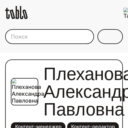
Каталог фрилансеров дл
Плеханов
Александ
Павловна
Контент-менеджер
Контент-редактор