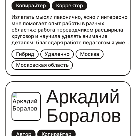
Копирайтер
Корректор
Излагать мысли лаконично, ясно и интересно
мне помогает опыт работы в разных
областях: работа переводчиком расширила
кругозор и научила уделять внимание
деталям; благодаря работе педагогом я умею
рассказывать о сложном простыми словами;
Гибрид
Удаленно
Москва
навык составления нормативной
документации делает мои работы
Московская область
последовательными и структурированными.
К своим сильным сторонам могу отнести
дисциплинированность — выполняю задачи в
срок; аналитический склад ума — всегда
Аркадий
раскладываю информацию по полочкам.
Боралов
Автор
Копирайтер