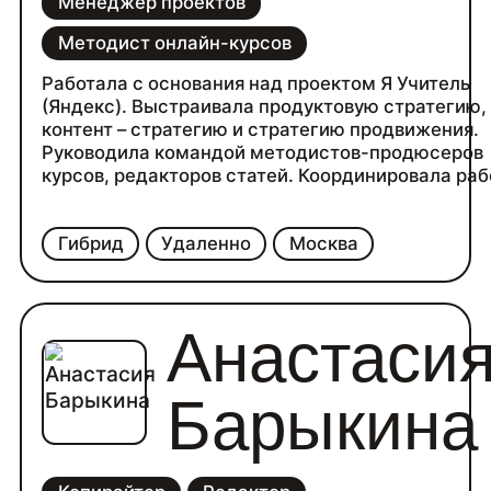
Менеджер проектов
Методист онлайн-курсов
Работала с основания над проектом Я Учитель
(Яндекс). Выстраивала продуктовую стратегию,
контент – стратегию и стратегию продвижения.
Руководила командой методистов-продюсеров
курсов, редакторов статей. Координировала раб
с подрядчиками в продакшне курсов (дизайнер,
иллюстратор, оператор, звукорежиссер, монтаж
Гибрид
Удаленно
Москва
редактор) и маркетингом основного продукта
(дизайнеры лендингов, SMM, Рассылки).
Анастаси
Барыкина