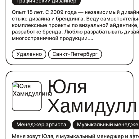
Графический дизайнер
Опыт 15 лет. С 2009 года — независимый дизайн
стыке дизайна и брендинга. Веду самостоятель
комплексные проекты по визуальной айдентике,
разработке бренда. Люблю разрабатывать диза
многостраничной продукции.
Управляю командами узких специалистов разл
направлений (иллюстраторы, 3D специалисты,
Удаленно
Санкт-Петербург
технические дизайнеры и т.д.).
Разрабатываю смысловые и визуальные концеп
для проектов. Самостоятельно делаю дизайн с
руками на интересных проектах.
Юля
Хамидулл
Менеджер артиста
Музыкальный менедже
Меня зовут Юля, я музыкальный менеджер и авт