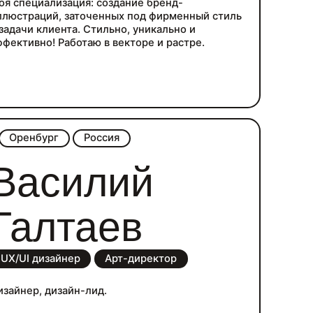
оя специализация: создание бренд-
ллюстраций, заточенных под фирменный стиль
 задачи клиента. Стильно, уникально и
ффективно! Работаю в векторе и растре.
Оренбург
Россия
Василий
Галтаев
UX/UI дизайнер
Арт-директор
изайнер, дизайн-лид.