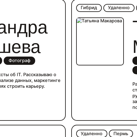
 если у вас есть другая
Гибрид
Удаленно
овольствием обсужу.
е 10 лет: прошла путь от
андра
яющего редактора в СМИ,
сс-службе банка топ-50.
самозанятая. Пишите на
ps://t.me/jiljourn.
шева
Фотограф
сты об IT. Рассказываю о
анализе данных, маркетинге
Р
иях строить карьеру.
ста
р
з
п
р
в
с
Удаленно
Пермь