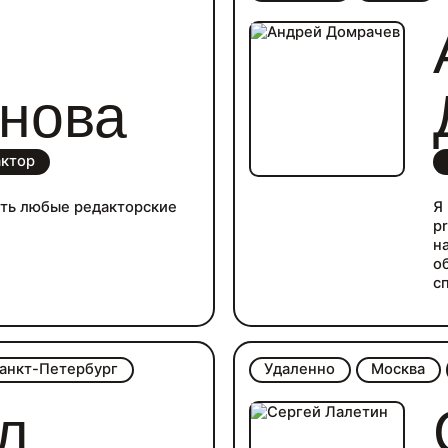
нова
актор
ить любые редакторские
Я
p
н
о
с
п
и
анкт-Петербург
Удаленно
Москва
л