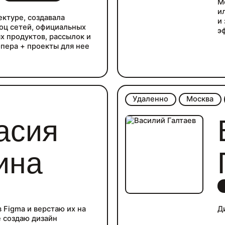
М
и
ектуре, создавала
и
соц сетей, официальных
э
х продуктов, рассылок и
пера + проекты для нее
Удаленно
Москва
асия
ина
 Figma и верстаю их на
Д
е создаю дизайн