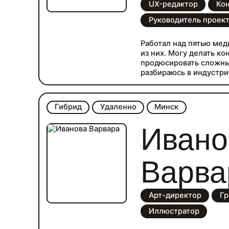
UX-редактор
Ко
Руководитель проек
Работал над пятью мед
из них. Могу делать ко
продюсировать сложны
разбираюсь в индустри
Гибрид
Удаленно
Минск
Ивано
Варва
Арт-директор
Гр
Иллюстратор