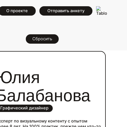
О проекте
Отправить анкету
Сбросить
Юлия
Балабанова
Графический дизайнер
ксперт по визуальному контенту с опытом
олее 8 лет. На 100% практик, прежде чем что-то