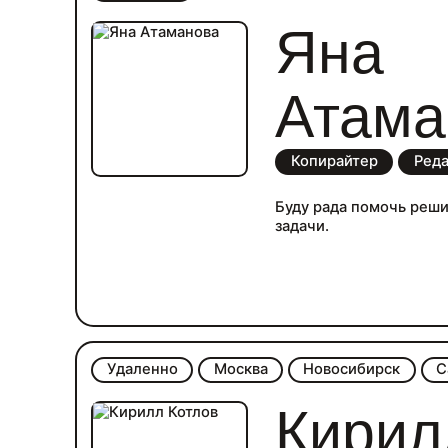
Яна
Атама
Копирайтер
Ред
Буду рада помочь реш
задачи.
Удаленно
Москва
Новосибирск
С
Кирил