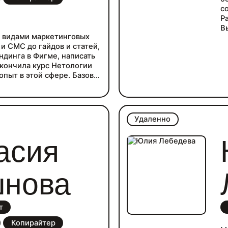
с
Р
В
 видами маркетинговых
и СМС до гайдов и статей,
ндинга в Фигме, написать
Окончила курс Нетологии
опыт в этой сфере. Базово
ошо знакома с Тильдой,
сом. Умею проводить
ть процессы.
Удаленно
асия
шнова
т
Копирайтер