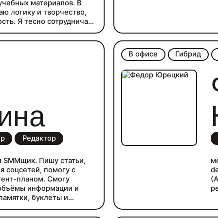
 учебных материалов. В
ю логику и творчество,
ость. Я тесно сотрудничаю
 учитывая пожелания и
юсь погрузиться в сферу
 результатов. Гарантирую
В офисе
Гибрид
 вы всегда будете знать,
тки я сейчас нахожусь.
енные сроки.
ина
ер
Редактор
и SMMщик. Пишу статьи,
м
я соцсетей, помогу с
de
тент-планом. Смогу
(
объёмы информации и
р
памятки, буклеты и
ресны темы банков,
личных финансов,