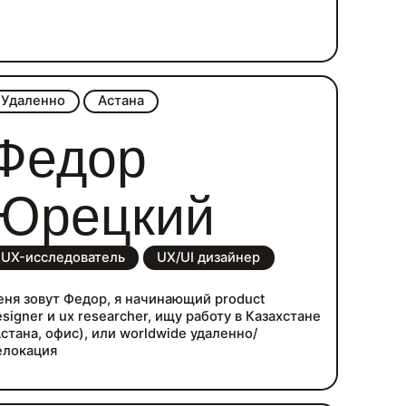
Удаленно
Астана
Федор
Юрецкий
UX-исследователь
UX/UI дизайнер
еня зовут Федор, я начинающий product
signer и ux researcher, ищу работу в Казахстане
Астана, офис), или worldwide удаленно/
елокация