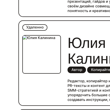
презентаций, гайдов и
своём дизайне совмеща
понятность и креативн
с вами на всех этапах,
специфику ниши. Стара
проекта для наилучших
Удаленно
прозрачность работы —
на каком этапе разрабо
Юлия
Укладываюсь в обознач
Калин
Автор
Копирайт
Редактор, копирайтер 
PR-тексты и контент дл
SMM-стратегией и кон
упорядочить большие 
создавать инструкции, 
презентации. Мне инте
бизнеса, инвестиций, 