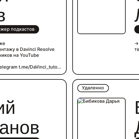
в
жер подкастов
аже
→
нтажу в Davinci Resolve
т
чиков на YouTube
r
elegram t.me/DaVinci_tutor
е «Правое полушарие
я работой с шаблонами
 монтажом видео
Удаленно
ий
анов