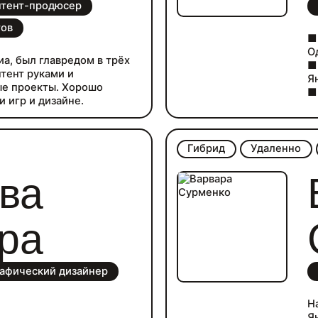
нтент-продюсер
тов
■
О
иа, был главредом в трёх
■
нтент руками и
Я
е проекты. Хорошо
■
и игр и дизайне.
Ca
■
Al
Гибрид
Удаленно
ва
ра
афический дизайнер
Н
Я