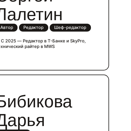
Лалетин
Автор
Редактор
Шеф-редактор
 С 2025 — Редактор в Т-Банке и SkyPro,
ехнический райтер в MWS
Бибикова
Дарья