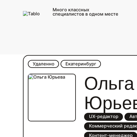
Много классных
специалистов в одном месте
Каталог фрилансеров для меди
Удаленно
Екатеринбург
Ольга
Юрье
UX-редактор
Ав
Коммерческий редак
Контент-менеджер