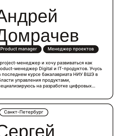
Андрей
Домрачев
Product manager
Менеджер проектов
 project-менеджер и хочу развиваться как
roduct-менеджер Digital и IT-продуктов. Учусь
а последнем курсе бакалавриата НИУ ВШЭ в
бласти управления продуктами,
пециализируюсь на разработке цифровых
родуктов, пользовательском опыте и
сследованиях рынка.
Санкт-Петербург
Сергей