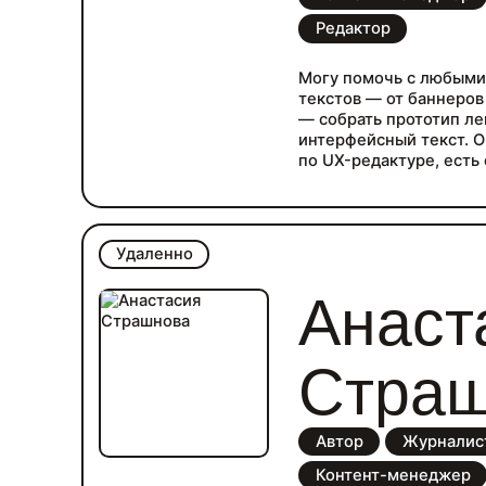
Редактор
Могу помочь с любыми
текстов — от баннеров 
— собрать прототип ле
интерфейсный текст. 
по UX-редактуре, есть 
знаю html-вёрстку, хор
немного — с Вордпрес
интервью и менеджери
Удаленно
Анаст
Стра
Автор
Журналис
Контент-менеджер