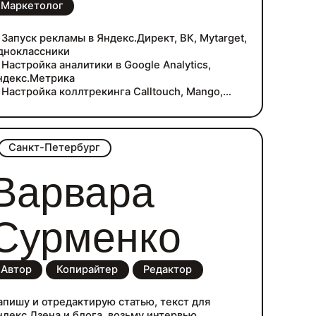
Маркетолог
 Запуск рекламы в Яндекс.Директ, ВК, Mytarget,
дноклассники
 Настройка аналитики в Google Analytics,
ндекс.Метрика
 Настройка коллтрекинга Calltouch, Mango,
llibri
 Работа с системами сквозной аналитики Roistat,
ytics
Санкт-Петербург
Варвара
Сурменко
Автор
Копирайтер
Редактор
апишу и отредактирую статью, текст для
ндекс.Дзена и блога, возьму интервью,