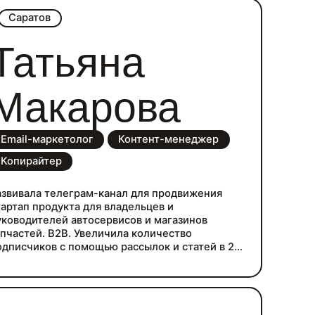
Саратов
Татьяна
Макарова
Email-маркетолог
Контент-менеджер
Копирайтер
азвивала телеграм-канал для продвижения
ртап продукта для владельцев и
уководителей автосервисов и магазинов
апчастей. B2B. Увеличила количество
одписчиков с помощью рассылок и статей в 2
аза за 4 месяца. Поднимаю охваты и
овлеченность, увеличиваю продажи с помощью
торителлинга.