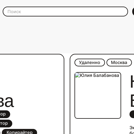
а и digital
Удаленно
Москва
ва
тор
тор
Э
Копирайтер
б