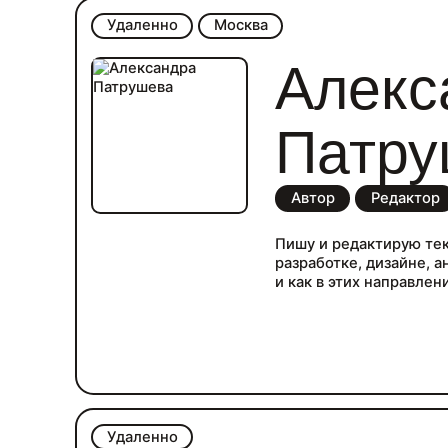
маркетинга и детей. Но
Удаленно
Москва
интересная тема, с уд
Работаю с текстом боле
Алекс
журналиста до управл
теперь редактор в пре
Зарегистрирована как 
почту или в телеграм htt
Патру
Автор
Редактор
Пишу и редактирую тек
разработке, дизайне, 
и как в этих направлен
Удаленно