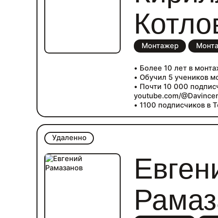
Котло
Монтажер
Монта
• Более 10 лет в монт
• Обучил 5 учеников мо
• Почти 10 000 подпис
youtube.com/@Davince
• 1100 подписчиков в T
• Работал в продакшн
интроверта». Занималс
для моушн анимации и
Удаленно
Евген
Рамаз