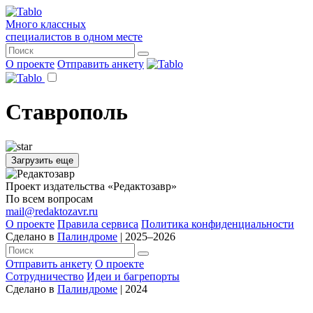
Много классных
специалистов в одном месте
О проекте
Отправить анкету
Ставрополь
Загрузить еще
Проект издательства «Редактозавр»
По всем вопросам
mail@redaktozavr.ru
О проекте
Правила сервиса
Политика конфиденциальности
Сделано в
Палиндроме
| 2025–2026
Отправить анкету
О проекте
Сотрудничество
Идеи и багрепорты
Сделано в
Палиндроме
| 2024