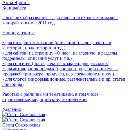
Анна Ярнина
Копирайтер
2 высших образования — филолог и психолог. Занимаюсь
копирайтингом с 2011 года.
Напишу тексты:
• для интернет-магазинов (описания товаров, тексты в
категории, подкатегории и т.д.)
• для сайтов (на страницу «О нас», на главную, в разделы,
подразделы, описания услуг и т.д.)
• для соцсетей (посты, тексты в закреп, для рассылок)
• для автоворонок продаж (цепочки продающих писем – с
продажей трипваера, продукта, разогревающие и проч.)
• для блогов (информационные, развлекательные и др. статьи,
лонгриды)
Работаю с различными тематиками, в том числе –
строительные, медицинские, технические.
Удаленно
Света Соколовская