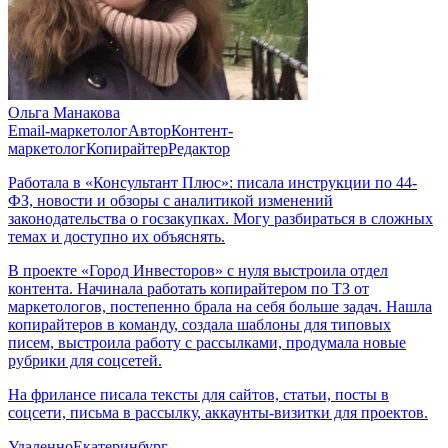
Ольга Манакова
Email-маркетолог
Автор
Контент-
маркетолог
Копирайтер
Редактор
Работала в «Консультант Плюс»: писала инструкции по 44-
ФЗ, новости и обзоры с аналитикой изменений
законодательства о госзакупках. Могу разбираться в сложных
темах и доступно их объяснять.
В проекте «Город Инвесторов» с нуля выстроила отдел
контента. Начинала работать копирайтером по ТЗ от
маркетологов, постепенно брала на себя больше задач. Нашла
копирайтеров в команду, создала шаблоны для типовых
писем, выстроила работу с рассылками, продумала новые
рубрики для соцсетей.
На фрилансе писала тексты для сайтов, статьи, посты в
соцсети, письма в рассылку, аккаунты-визитки для проектов.
Удаленно
Екатеринбург