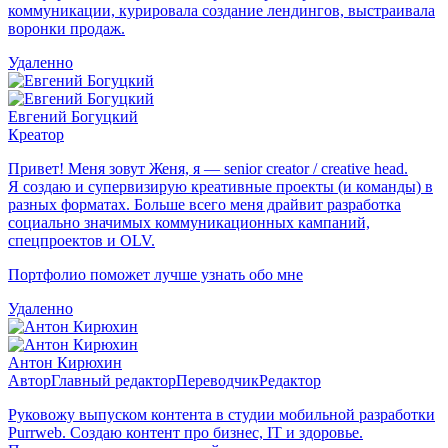
коммуникации, курировала создание лендингов, выстраивала
воронки продаж.
Удаленно
Евгений Богуцкий
Креатор
Привет! Меня зовут Женя, я — senior creator / creative head.
Я создаю и супервизирую креативные проекты (и команды) в
разных форматах. Больше всего меня драйвит разработка
социально значимых коммуникационных кампаний,
спецпроектов и OLV.
Портфолио поможет лучше узнать обо мне
Удаленно
Антон Кирюхин
Автор
Главный редактор
Переводчик
Редактор
Руковожу выпуском контента в студии мобильной разработки
Purrweb. Создаю контент про бизнес, IT и здоровье.