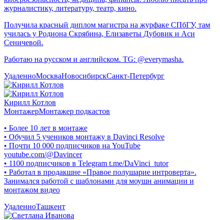
журналистику, литературу, театр, кино.
Получила красный диплом магистра на журфаке СПбГУ, там
училась у Родиона Скрябина, Елизаветы Дубовик и Аси
Сеничевой.
Работаю на русском и английском. TG: @everymasha.
Удаленно
Москва
Новосибирск
Санкт-Петербург
Кирилл Котлов
Монтажер
Монтажер подкастов
• Более 10 лет в монтаже
• Обучил 5 учеников монтажу в Davinci Resolve
• Почти 10 000 подписчиков на YouTube
youtube.com/@Davincer
• 1100 подписчиков в Telegram t.me/DaVinci_tutor
• Работал в продакшне «Правое полушарие интроверта».
Занимался работой с шаблонами для моушн анимации и
монтажом видео
Удаленно
Ташкент