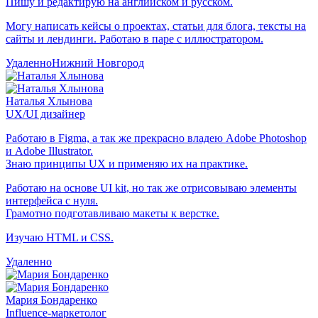
Пишу и редактирую на английском и русском.
Могу написать кейсы о проектах, статьи для блога, тексты на
сайты и лендинги. Работаю в паре с иллюстратором.
Удаленно
Нижний Новгород
Наталья Хлынова
UX/UI дизайнер
Работаю в Figma, а так же прекрасно владею Adobe Photoshop
и Adobe Illustrator.
Знаю принципы UX и применяю их на практике.
Работаю на основе UI kit, но так же отрисовываю элементы
интерфейса с нуля.
Грамотно подготавливаю макеты к верстке.
Изучаю HTML и CSS.
Удаленно
Мария Бондаренко
Influence-маркетолог