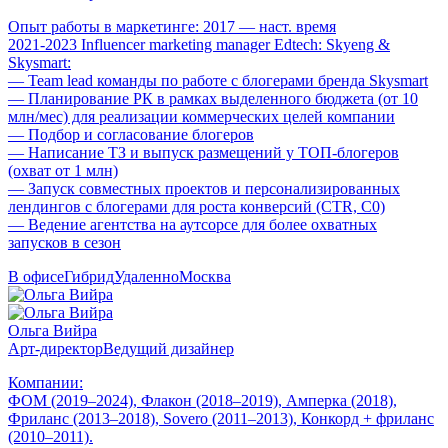
Опыт работы в маркетинге: 2017 — наст. время
2021-2023 Influencer marketing manager Edtech: Skyeng &
Skysmart:
— Team lead команды по работе с блогерами бренда Skysmart
— Планирование РК в рамках выделенного бюджета (от 10
млн/мес) для реализации коммерческих целей компании
— Подбор и согласование блогеров
— Написание ТЗ и выпуск размещений у ТОП-блогеров
(охват от 1 млн)
— Запуск совместных проектов и персонализированных
лендингов с блогерами для роста конверсий (CTR, C0)
— Ведение агентства на аутсорсе для более охватных
запусков в сезон
В офисе
Гибрид
Удаленно
Москва
Ольга Вийра
Арт-директор
Ведущий дизайнер
Компании:
ФОМ (2019–2024), Флакон (2018–2019), Амперка (2018),
Фриланс (2013–2018), Sovero (2011–2013), Конкорд + фриланс
(2010–2011).