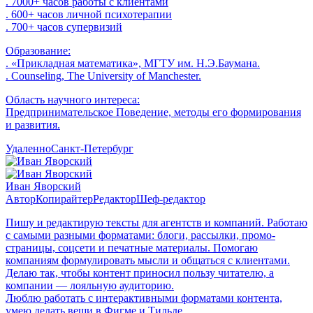
. 7000+ часов работы с клиентами
. 600+ часов личной психотерапии
. 700+ часов супервизий
Образование:
. «Прикладная математика», МГТУ им. Н.Э.Баумана.
. Counseling, The University of Manchester.
Область научного интереса:
Предпринимательское Поведение, методы его формирования
и развития.
Удаленно
Санкт-Петербург
Иван Яворский
Автор
Копирайтер
Редактор
Шеф-редактор
Пишу и редактирую тексты для агентств и компаний. Работаю
с самыми разными форматами: блоги, рассылки, промо-
страницы, соцсети и печатные материалы. Помогаю
компаниям формулировать мысли и общаться с клиентами.
Делаю так, чтобы контент приносил пользу читателю, а
компании — лояльную аудиторию.
Люблю работать с интерактивными форматами контента,
умею делать вещи в Фигме и Тильде.