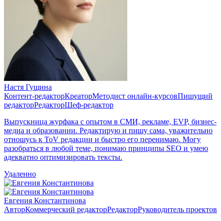
Настя Гущина
Контент-редактор
Креатор
Методист онлайн-курсов
Пишущий
редактор
Редактор
Шеф-редактор
Выпускница журфака с опытом в СМИ, рекламе, EVP, бизнес-
медиа и образовании. Редактирую и пишу сама, уважительно
отношусь к ToV редакции и быстро его перенимаю. Могу
разобраться в любой теме, понимаю принципы SEO и умею
адекватно оптимизировать тексты.
Удаленно
Евгения Константинова
Автор
Коммерческий редактор
Редактор
Руководитель проектов