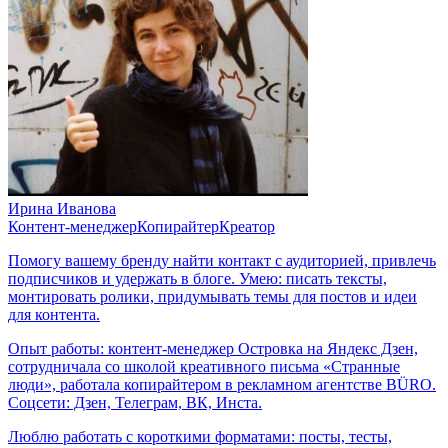
Ирина Иванова
Контент-менеджер
Копирайтер
Креатор
Помогу вашему бренду найти контакт с аудиторией, привлечь
подписчиков и удержать в блоге. Умею: писать тексты,
монтировать ролики, придумывать темы для постов и идеи
для контента.
Опыт работы: контент-менеджер Островка на Яндекс Дзен,
сотрудничала со школой креативного письма «Странные
люди», работала копирайтером в рекламном агентстве BÜRO.
Соцсети: Дзен, Телеграм, ВК, Инста.
Люблю работать с короткими форматами: посты, тесты,