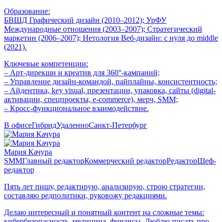
Образование:
БВШД Графический дизайн (2010–2012); УрФУ
Международные отношения (2003–2007); Стратегический
маркетин (2006–2007); Нетология Веб-дизайн: с нуля до middle
(2021).
Ключевые компетенции:
– Арт-дирекшн и креатив для 360°-кампаний;
– Управление дизайн-командой, пайплайны, консистентность;
– Айдентика, key visual, презентации, упаковка, сайты (digital-
активации, спецпроекты, e-commerce), мерч, SMM;
– Кросс-функциональное взаимодействие.
В офисе
Гибрид
Удаленно
Санкт-Петербург
Мария Качура
SMM
Главный редактор
Коммерческий редактор
Редактор
Шеф-
редактор
Пять лет пишу, редактирую, анализирую, строю стратегии,
составляю редполитики, руковожу редакциями.
Делаю интересный и понятный контент на сложные темы:
кибербезопасность, медицина, финансы. Люблю писать про