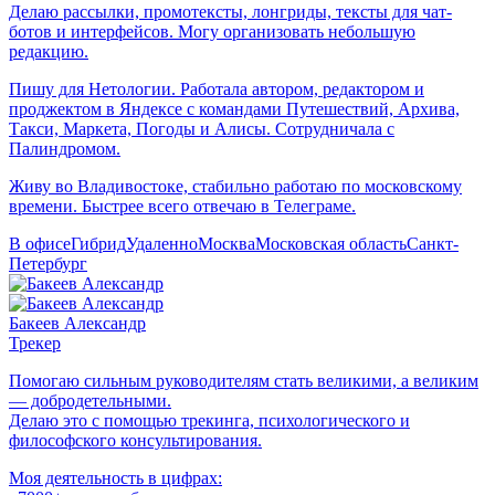
Делаю рассылки, промотексты, лонгриды, тексты для чат-
ботов и интерфейсов. Могу организовать небольшую
редакцию.
Пишу для Нетологии. Работала автором, редактором и
проджектом в Яндексе с командами Путешествий, Архива,
Такси, Маркета, Погоды и Алисы. Сотрудничала с
Палиндромом.
Живу во Владивостоке, стабильно работаю по московскому
времени. Быстрее всего отвечаю в Телеграме.
В офисе
Гибрид
Удаленно
Москва
Московская область
Санкт-
Петербург
Бакеев Александр
Трекер
Помогаю сильным руководителям стать великими, а великим
— добродетельными.
Делаю это с помощью трекинга, психологического и
философского консультирования.
Моя деятельность в цифрах: