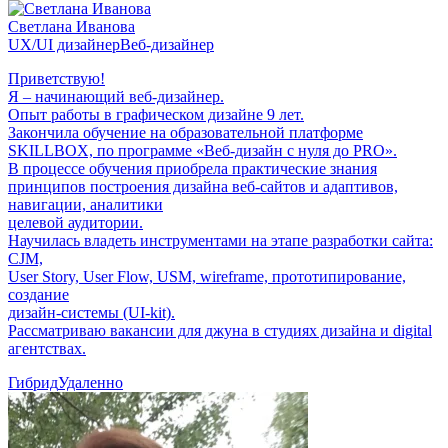
Светлана Иванова
UX/UI дизайнер
Веб-дизайнер
Приветствую!
Я – начинающий веб-дизайнер.
Опыт работы в графическом дизайне 9 лет.
Закончила обучение на образовательной платформе
SKILLBOX, по программе «Веб-дизайн с нуля до PRO».
В процессе обучения приобрела практические знания
принципов построения дизайна веб-сайтов и адаптивов,
навигации, аналитики
целевой аудитории.
Научилась владеть инструментами на этапе разработки сайта:
CJM,
User Story, User Flow, USM, wireframe, прототипирование,
создание
дизайн-системы (UI-kit).
Рассматриваю вакансии для джуна в студиях дизайна и digital
агентствах.
Гибрид
Удаленно