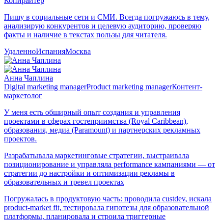
Копирайтер
Пишу в социальные сети и СМИ. Всегда погружаюсь в тему,
анализирую конкурентов и целевую аудиторию, проверяю
факты и наличие в текстах пользы для читателя.
Удаленно
Испания
Москва
Анна Чаплина
Digital marketing manager
Product marketing manager
Контент-
маркетолог
У меня есть обширный опыт создания и управления
проектами в сферах гостеприимства (Royal Caribbean),
образования, медиа (Paramount) и партнерских рекламных
проектов.
Разрабатывала маркетинговые стратегии, выстраивала
позиционирование и управляла performance кампаниями — от
стратегии до настройки и оптимизации рекламы в
образовательных и тревел проектах
Погружалась в продуктовую часть: проводила custdev, искала
product-market fit, тестировала гипотезы для образовательной
платформы, планировала и строила триггерные