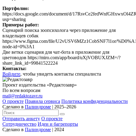
Портфолио:
https://docs.google.com/document/d/17RsvCe2fedWnfGHxwxOl4
usp=sharing
Примеры работ:
Сценарий поиска зоопсихолога через приложение для
владельцев собак
https://www.figma.com/file/U2vUSV6MZz1CobSNF
node-id=0%3A1
Две ветки сценария для чат-бота в приложение для
цветоводов https://miro.com/app/board/uXjVOBUXJZM=/?
share_link_id=99841522224
Контакты:
Войдите
, чтобы увидеть контакты специалиста
Проект издательства «Редактозавр»
По всем вопросам
mail@redaktozavr.ru
О проекте
Правила сервиса
Политика конфиденциальности
Сделано в
Палиндроме
| 2025–2026
Отправить анкету
О проекте
Сотрудничество
Идеи и багрепорты
Сделано в
Палиндроме
| 2024