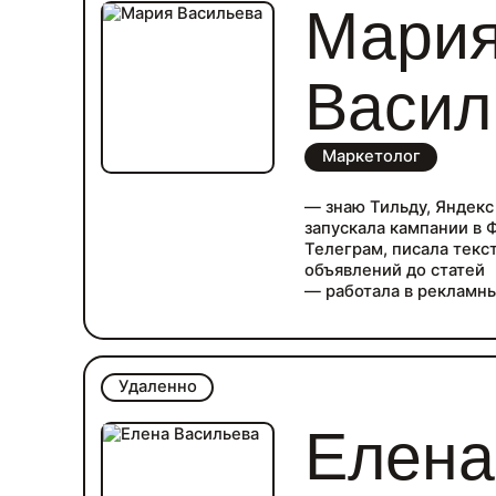
Мари
Васил
Маркетолог
— знаю Тильду, Яндекс 
запускала кампании в Ф
Телеграм, писала текс
объявлений до статей
— работала в рекламны
креативностью и мног
— знаю метрики СPC, C
NPS, ER и тд,
— в 2020 завершила об
Удаленно
курсу «Директор по он
— в 2021 участвовала 
Елена
Сколково, где мы за 3 
продукта.