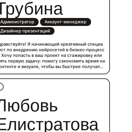
Трубина
Администратор
Аккаунт-менеджер
Дизайнер презентаций
дравствуйте! Я начинающий креативный специа
ист по внедрению нейросетей в бизнес‑процесс
. Хочу попасть в ваш проект на стажировку или
зять первую задачу: помогу сэкономить время на
онтенте и визуале, чтобы вы быстрее получали
отовые результаты.
же собрала несколько кейсов: делала контент д
я енотокафе, стикеры для спа‑салона, мини‑рол
к с таймингом и музыкой, флаер, логотип, презе
тацию и свой сайт. Улучшала путь клиента с пом
Любовь
щью анализа данных и нейросетей. Мои сильны
 стороны: промт‑инжиниринг, монтаж, инфограф
ка, контент для соцсетей, работа с данными.
Елистратова