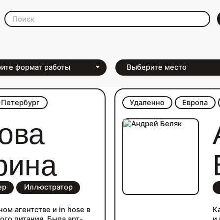
а и digital
-Петербург
Удаленно
Европа
ова
рина
ер
Иллюстратор
ом агентстве и in hose в
К
ого питания. Была арт-
и