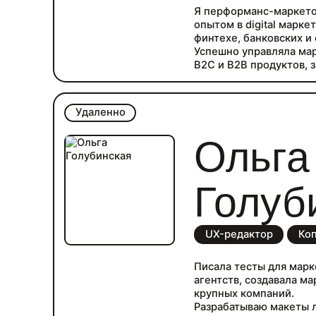
Я перформанс-маркето
опытом в digital марке
финтехе, банковских и
Успешно управляла ма
B2C и B2B продуктов, 
оптимизировала CJM.
Мои проекты увеличива
повышали retention до
Удаленно
целевых показателей.
Большой опыт в управл
Ольга
CRM и аналитическими
Управляла кросс-функ
человек.
Голуб
UX-редактор
Ко
Писала тесты для мар
агентств, создавала м
крупных компаний.
Разрабатываю макеты 