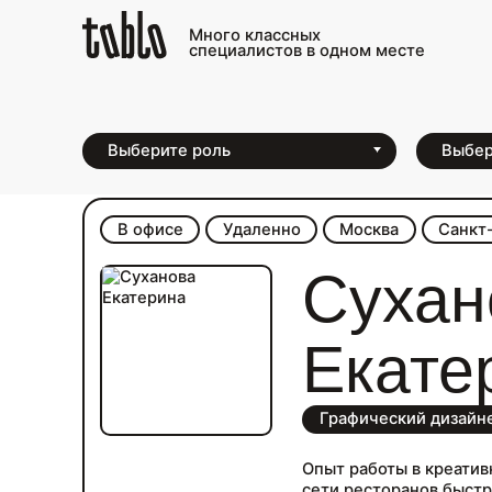
Много классных
специалистов в одном месте
Каталог фрилансеров для меди
В офисе
Удаленно
Москва
Санкт
Сухан
Екате
Графический дизайн
Опыт работы в креативн
сети ресторанов быстр