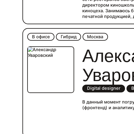
директором киношколы
киноцеха. Занимаюсь б
печатной продукцией, 
оформление соц. сетей
Сейчас меня больше у
поэтому хочу работать
В офисе
Гибрид
Москва
возможно совмещение 
Алекс
Уваро
Digital designer
В
В данный момент погр
(фронтенд) и аналитику