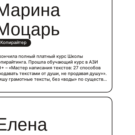
Марина
Моцарь
Копирайтер
кончила полный платный курс Школы
опирайтинга. Прошла обучающий курс в АЗИ
0+ – «Мастер написания текстов: 27 способов
родавать текстами от души, не продавая душу»».
ишу грамотные тексты, без «воды» по существу
 по теме.
елеустремленность, работоспособность,
тветственность, внимательность, грамотность,
ацеленность на результат, деловая
оммуникация, а также исполнительность,
сидчивость и желание зарабатывать – помогают
Елена
правляться с большим и требуемым объемом
бот.