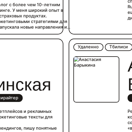
с
лог с более чем 10-летним
R
тинге. У меня широкий опыт в
е
 страховых продуктах.
д
ркетинговыми стратегиями для
ж
запускала новые направления и
(S
St
ли выручку за год на 53%,
у
 83% и достигали ROMI и LTV выше
р
Удаленно
Тбилиси
M
ении платными каналами, SEO,
 инструментами.
циональными командами до 10
инская
пирайтер
кетплейсов и рекламных
Р
аркетинговые тексты для
к
с
лендингов, пишу понятные
«