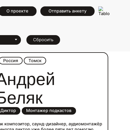
О проекте
Отправить анкету
Сбросить
Россия
Томск
Андрей
Беляк
Диктор
Монтажер подкастов
ак композитор, саунд-дизайнер, аудиомонтажёр
 иногда диктор уже более пяти лет помогаю