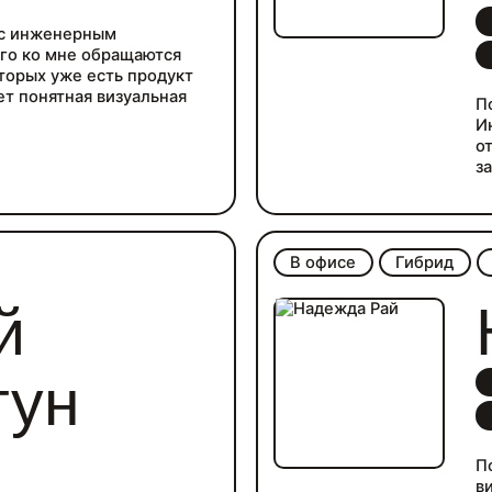
 с инженерным
его ко мне обращаются
торых уже есть продукт
ет понятная визуальная
П
И
о
з
В офисе
Гибрид
й
гун
П
в