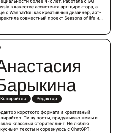
пециальности более 4-х лет. Работала с GQ
ussia в качестве ассистента арт-директора, а
ще с Wanna?Be! как креативный дизайнер, арт-
иректила совместный проект Seasons of life и
урфака МГУ, а еще сотрудничала со студиями
ens collective, 4px, devsides) и стартапами (Just
ories). 2 года работала в The Blueprint, а потом
шла в 12 STOREEZ и запускала с командой
едизайн. Далее я была арт-директором вYams
edia.
Анастасия
Барыкина
Копирайтер
Редактор
едактор короткого формата и креативный
опирайтер. Пишу посты, придумываю мемы и
оздаю классный сторителлинг. Не люблю
вкусные» тексты и соревнуюсь с ChatGPT.