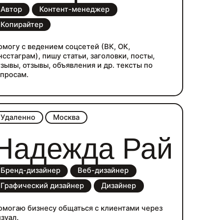
Автор
Контент-менеджер
Копирайтер
омогу с ведением соцсетей (ВК, ОК,
нсстаграм), пишу статьи, заголовки, посты,
тзывы, отзывы, объявления и др. тексты по
апросам.
Удаленно
Москва
Надежда Рай
Бренд-дизайнер
Веб-дизайнер
Графический дизайнер
Дизайнер
омогаю бизнесу общаться с клиентами через
изуал.