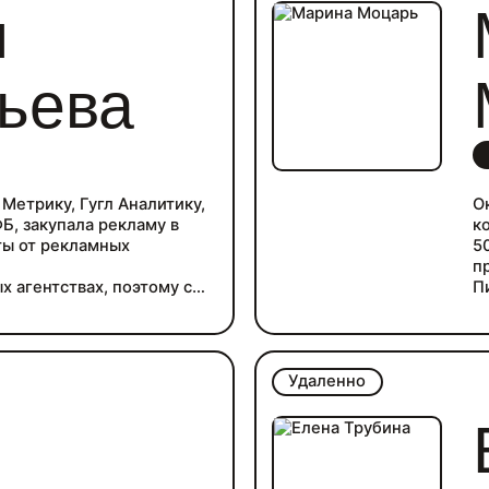
я
ьева
Метрику, Гугл Аналитику,
О
Б, закупала рекламу в
к
ты от рекламных
5
п
х агентствах, поэтому с
П
озадачностью проблем нет,
и
TR, CPL, CR, ROMI, CAC,
Ц
о
учение в «Нетология» по
н
Удаленно
лайн-маркетингу»,
к
в бизнес-акселераторе в
у
дня создавали MVP
с
ра