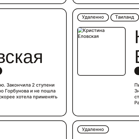
ф
—
—
Удаленно
Таиланд
и
—
C
—
—
Г
вская
—
—
—
п
ю. Закончила 2 ступени
П
о Горбунова и не пошла
З
 скорее хотела применять
с
Р
Удаленно