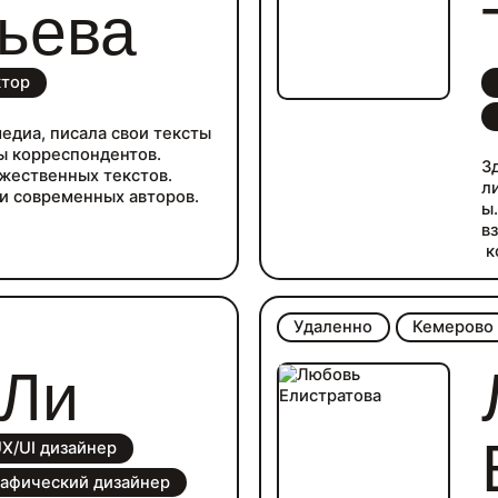
ьева
ктор
медиа, писала свои тексты
ы корреспондентов.
З
жественных текстов.
л
и современных авторов.
ы
в
к
г
У
л
Удаленно
Кемерово
и
н
 Ли
о
е
и
X/UI дизайнер
афический дизайнер