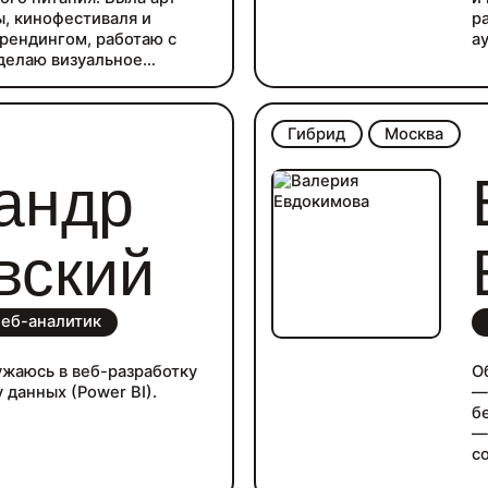
, кинофестиваля и
р
рендингом, работаю с
а
делаю визуальное
, умею делать анимацию.
влекает иллюстрация,
 в этом направлении,
Гибрид
Москва
с графическим дизайном.
андр
вский
еб-аналитик
ужаюсь в веб-разработку
О
 данных (Power BI).
—
б
—
с
—