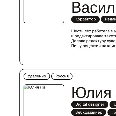
Васил
Корректор
Реда
Шесть лет работала в 
и редактировала текст
Делала редактуру худо
Пишу рецензии на книг
Удаленно
Россия
Юлия
Digital designer
U
Веб-дизайнер
Гр