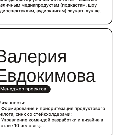
азличным медиапродуктам (подкастам, шоу,
удиоспектаклям, аудиокнигам) звучать лучше.
Валерия
Евдокимова
Менеджер проектов
бязанности:
 Формирование и приоритезация продуктового
еклога, синк со стейкхолдерами;
 Управление командой разработки и дизайна в
оставе 10 человек;
 Разработка функциональных и не