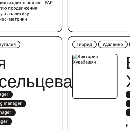
дия входит в рейтинг РАР
егию продвижения
ную аналитику
знес-метрики
тугалия
Гибрид
Удаленно
я
сельцева
ager
ng manager
nager
ager
Я