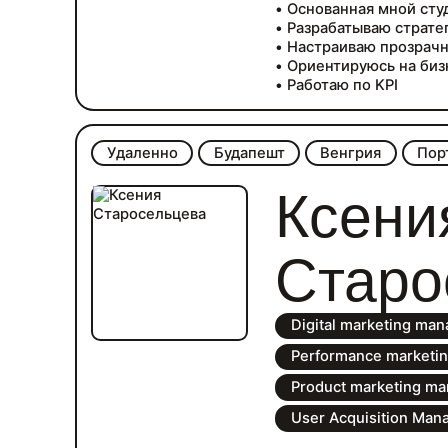
• Основанная мной сту
• Разрабатываю страт
• Настраиваю прозрач
• Ориентируюсь на би
• Работаю по KPI
Удаленно
Будапешт
Венгрия
Пор
Ксени
Старо
Digital marketing man
Performance marketi
Product marketing ma
User Acquisition Man