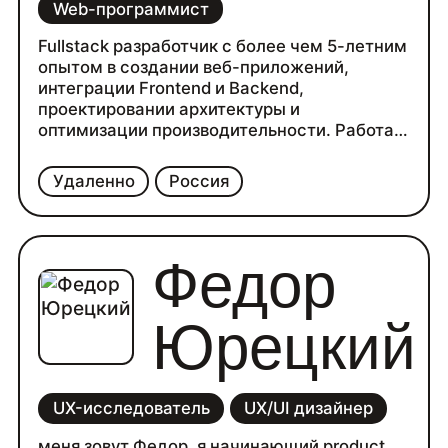
Web-программист
Fullstack разработчик с более чем 5-летним
опытом в создании веб-приложений,
интеграции Frontend и Backend,
проектировании архитектуры и
оптимизации производительности. Работал
с современными технологиями — React,
TypeScript, Node.js, Go и Web3-
Удаленно
Россия
интеграциями. Ориентирован на результат,
стабильность кода и пользовательский
опыт. Ищу возможности в продуктовой
компании или технологическом стартапе,
Федор
где смогу развивать проекты от идеи до
полной реализации.
Юрецкий
UX-исследователь
UX/UI дизайнер
меня зовут Федор, я начинающий product