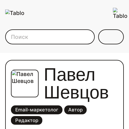
Каталог фрилансеров дл
Павел
Шевцов
Email-маркетолог
Автор
Редактор