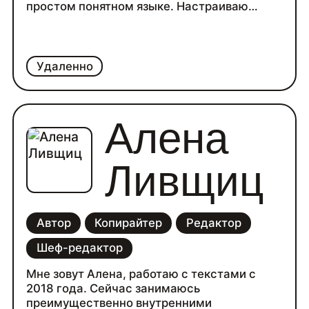
простом понятном языке. Настраиваю
тексты под звучание в любом формате:
продающие тексты, статьи с нативной
рекламой, лендинги, посты, интервью,
лонгриды.
Удаленно
Алена
Ливщиц
Автор
Копирайтер
Редактор
Шеф-редактор
Мне зовут Алена, работаю с текстами с
2018 года. Сейчас занимаюсь
преимущественно внутренними