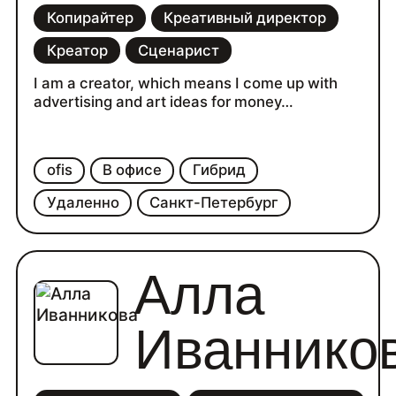
Копирайтер
Креативный директор
Креатор
Сценарист
I am a creator, which means I come up with
advertising and art ideas for money…
ofis
В офисе
Гибрид
Удаленно
Санкт-Петербург
Алла
Иваннико