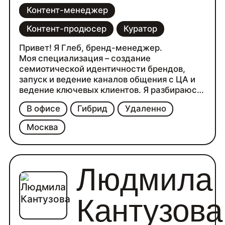
Контент-менеджер
Контент-продюсер
Куратор
Привет! Я Глеб, бренд-менеджер.
Моя специализация – создание
семиотической идентичности брендов,
запуск и ведение каналов общения с ЦА и
ведение ключевых клиентов. Я разбираюсь
в маркетинге и создаю и дорабатываю ToV.
В офисе
Гибрид
Удаленно
За спиной: значительный опыт фриланса в
сферах IT, логистики и моды, от
Москва
организации освещения мероприятий в
СМК до управления маркетинговыми
командами на время-ориентированных
проектах.
Людмила
По образованию я пиарщик.
У меня исключительный вкус в плане слов и
формулировок.
Кантузова