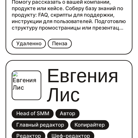
Помогу рассказать о вашей компании,
продукте или кейсе. Соберу базу знаний по
продукту: FAQ, скрипты для поддержки,
инструкции для пользователей. Подготовлю
структуру промостраницы или презентации
— так, чтобы текст работал на задачу, был
понятен аудитории и вёл к нужному
Удаленно
Пенза
действию. Помогу с вёрсткой слайдов и
сайта — в конструкторе или HTML.
Отредактирую готовый текст или
прокомментирую его, чтобы он лучше
Евгения
работал на задачу, легко читался и заходил
читателю.
Лис
Head of SMM
Автор
Главный редактор
Копирайтер
Редактор
Шеф-редактор