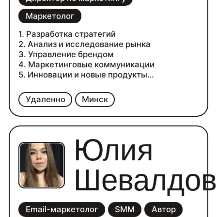
Маркетолог
1. Разработка стратегий
2. Анализ и исследование рынка
3. Управление брендом
4. Маркетинговые коммуникации
5. Инновации и новые продукты
6. Финансовое планирование
7. Взаимодействие с отделами
Удаленно
Минск
8. Обучение команды
9. Отчетность и аналитика
10. Управление проектами
Юлия
Шевалдов
Email-маркетолог
SMM
Автор