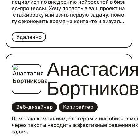
пециалист по внедрению нейросетей в бизн
ес‑процессы. Хочу попасть в ваш проект на
стажировку или взять первую задачу: помо
гу сэкономить время на контенте и визуале,
чтобы вы быстрее получали готовые резуль
таты.
Удаленно
Уже собрала несколько кейсов: делала кон
тент для енотокафе, стикеры для спа‑салон
а, мини‑ролик с таймингом и музыкой, флае
р, логотип, презентацию и свой сайт. Улучш
Анастаси
ала путь клиента с помощью анализа данны
х и нейросетей. Мои сильные стороны: про
мт‑инжиниринг, монтаж, инфографика, конт
Бортнико
ент для соцсетей, работа с данными.
Веб-дизайнер
Копирайтер
Помогаю компаниям, блогерам и инфобизнесме
через тексты находить эффективные решения и
задач.