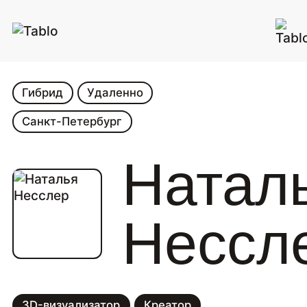
Гибрид
Удаленно
Санкт-Петербург
Натал
Нессл
3D-визуализатор
Креатор