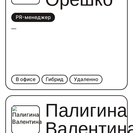
PR-менеджер
—
В офисе
Гибрид
Удаленно
Палигина
Валентин