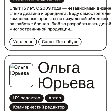
Опыт 15 лет. С 2009 года — независимый дизайн
стыке дизайна и брендинга. Веду самостоятель
комплексные проекты по визуальной айдентике,
разработке бренда. Люблю разрабатывать диза
многостраничной продукции.
Управляю командами узких специалистов разл
направлений (иллюстраторы, 3D специалисты,
Удаленно
Санкт-Петербург
технические дизайнеры и т.д.).
Разрабатываю смысловые и визуальные концеп
для проектов. Самостоятельно делаю дизайн с
руками на интересных проектах.
Ольга
Юрьева
UX-редактор
Автор
Коммерческий редактор