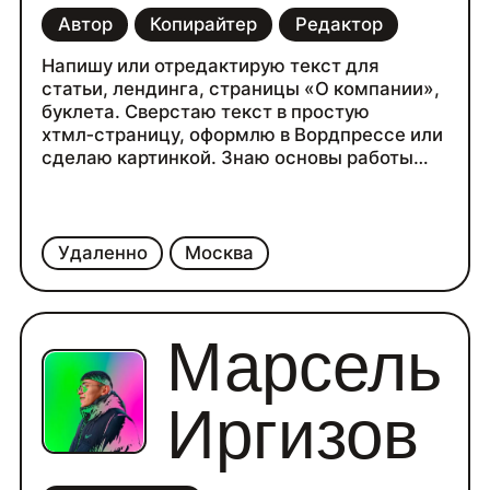
Автор
Копирайтер
Редактор
Напишу или отредактирую текст для
статьи, лендинга, страницы «О компании»,
буклета. Сверстаю текст в простую
хтмл‑страницу, оформлю в Вордпрессе или
сделаю картинкой. Знаю основы работы
в Фотошопе и Фигме. Работаю по договору
в качестве самозанятой.
Прошла 2 ступени редактуры в Школе
Горбунова, а сейчас пишу статьи на заказ.
Удаленно
Москва
Марсель
Иргизов