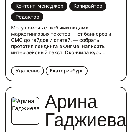
Контент-менеджер
Копирайтер
Редактор
Могу помочь с любыми видами
маркетинговых текстов — от баннеров и
СМС до гайдов и статей, — собрать
прототип лендинга в Фигме, написать
интерфейсный текст. Окончила курс
Нетологии по UX-редактуре, есть опыт в
этой сфере. Базово знаю html-вёрстку,
Удаленно
Екатеринбург
хорошо знакома с Тильдой, немного — с
Вордпрессом. Умею проводить интервью и
менеджерить процессы.
Арина
Гаджиева