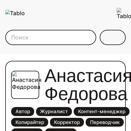
Каталог фрилансеров дл
Анастаси
Федорова
Автор
Журналист
Контент-менеджер
Копирайтер
Корректор
Переводчик