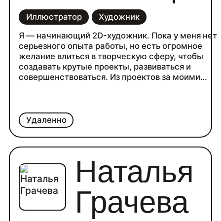
Иллюстратор
Художник
Я — начинающий 2D-художник. Пока у меня нет
серьезного опыта работы, но есть огромное
желание влиться в творческую сферу, чтобы
создавать крутые проекты, развиваться и
совершенствоваться. Из проектов за моими
плечами создание обложки для музыкального
сингла и Hand Paint текстур для 3D моделей.
Отлично владею Adobe Photoshop, на базовом
уровне знаю Illustrator и Figma.
Удаленно
Наталья
Грачева