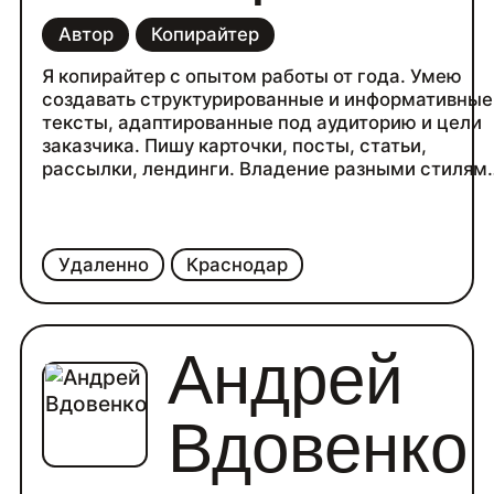
Автор
Копирайтер
Я копирайтер с опытом работы от года. Умею
создавать структурированные и информативные
тексты, адаптированные под аудиторию и цели
заказчика. Пишу карточки, посты, статьи,
рассылки, лендинги. Владение разными стилям
и форматами позволяет мне разрабатывать
контент, который привлекает и вовлекает. В
работе придерживаюсь четкости, логики и
глубокой проработки темы. Готов помочь вашем
Удаленно
Краснодар
проекту качественным контентом.
Андрей
Вдовенко