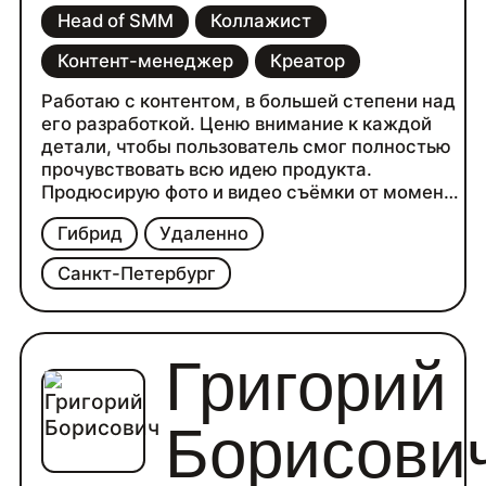
Head of SMM
Коллажист
Контент-менеджер
Креатор
Работаю с контентом, в большей степени над
его разработкой. Ценю внимание к каждой
детали, чтобы пользователь смог полностью
прочувствовать всю идею продукта.
Продюсирую фото и видео съёмки от момента
подборки референсов до этапа обработки
Гибрид
Удаленно
материалов. Делаю коллажи ручной работы.
На протяжении 3 лет руководила разными
Санкт-Петербург
командами медиа от 5 до 10 человек, умею
чётко составлять техническое задание и
модерировать весь процесс подготовки
материалов.
Григорий
Борисови