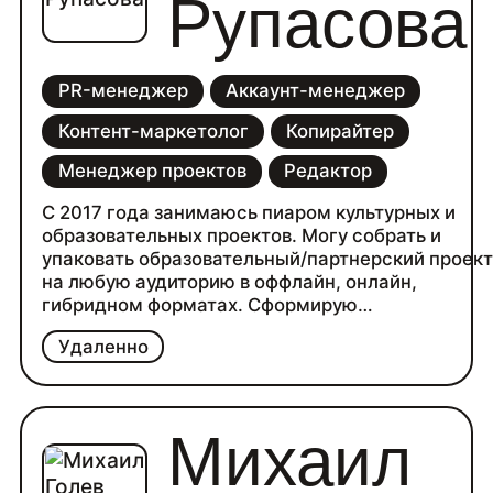
Рупасова
PR-менеджер
Аккаунт-менеджер
Контент-маркетолог
Копирайтер
Менеджер проектов
Редактор
С 2017 года занимаюсь пиаром культурных и
образовательных проектов. Могу собрать и
упаковать образовательный/партнерский проек
на любую аудиторию в оффлайн, онлайн,
гибридном форматах. Сформирую
коммуникационную стратегию для продукта ил
Удаленно
услуги в digital пространстве. Подготовлю/
отредактирую тексты (пресс-релиз, SEO-
тексты, посты, колонки, подборки и тд.).
Михаил