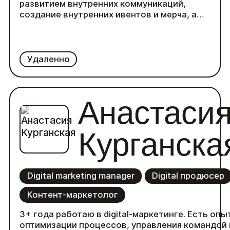
развитием внутренних коммуникаций,
создание внутренних ивентов и мерча, а
так же организацией командировок.
Запустила несколько крупных проектов-
внутренний магазин мерча, онлайн
тимбилдинги для команд,
Удаленно
благотворительные мероприятия. Ищу
работу в сфере внутренних коммуникаций,
хочу выстраивать процессы с нуля,
Анастаси
планировать мероприятия и развивать
бренд работодателя.
Курганска
Digital marketing manager
Digital продюсер
Контент-маркетолог
3+ года работаю в digital-маркетинге. Есть опы
оптимизации процессов, управления командой 