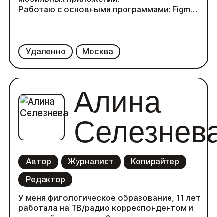
Работаю с основными программами: Figma,
Adobe,Tilda,Webflow.
Также имею опыт 4 года в маркетинге и
рекламе, обладаю аналитическим складом
ума и всегда нахожу решения любой
Удаленно
Москва
задачи!)
Алина
Селезнев
Автор
Журналист
Копирайтер
Редактор
У меня филологическое образование, 11 лет
работала на ТВ/радио корреспондентом и