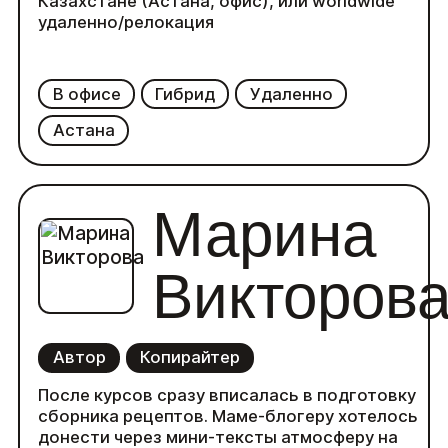
Казахстане (Астана, офис), или worldwide
удаленно/релокация
В офисе
Гибрид
Удаленно
Астана
Марина
Викторов
Автор
Копирайтер
После курсов сразу вписалась в подготовку
сборника рецептов. Маме-блогеру хотелось
донести через мини-тексты атмосферу на