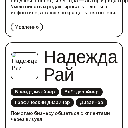
ведущей, последние 3 года — автор и редактор
Умею писать и редактировать тексты в
инфостиле, а также сокращать без потери
смысла. За несколько лет набила руку на
текстах для IT-компаний и малого бизнеса
Удаленно
(кейсы, статьи, посты). Ниши, с которыми
работала: СМИ, IT-индустрия, текстиль и
одежда, общепит, личный бренд, ЗОЖ,
деревообработка.
Надежда
Рай
Бренд-дизайнер
Веб-дизайнер
Графический дизайнер
Дизайнер
Помогаю бизнесу общаться с клиентами
через визуал.