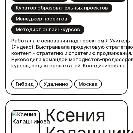
Куратор образовательных проектов
Менеджер проектов
Методист онлайн-курсов
Работала с основания над проектом Я Учитель
(Яндекс). Выстраивала продуктовую стратегию
контент – стратегию и стратегию продвижения.
Руководила командой методистов-продюсеро
курсов, редакторов статей. Координировала
работу с подрядчиками в продакшне курсов
(дизайнер, иллюстратор, оператор,
Гибрид
Удаленно
Москва
звукорежиссер, монтажер, редактор) и
маркетингом основного продукта (дизайнеры
лендингов, SMM, Рассылки).
Ксения