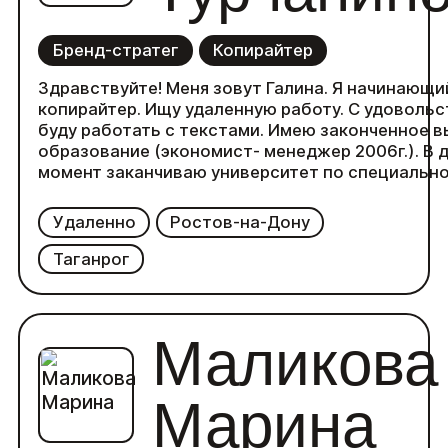
Бренд-стратег
Копирайтер
Здравствуйте! Меня зовут Галина. Я начинающи
копирайтер. Ищу удаленную работу. С удоволь
буду работать с текстами. Имею законченное высшее
образование (экономист- менеджер 2006г.). В 
момент заканчиваю университет по специальн
Копирайтер в Skillbox и бренд менеджмент в GB 
специальности).
Удаленно
Ростов-на-Дону
Занимаюсь спортом и очень люблю читать(раз
жанр)
Таганрог
Маликова
Марина