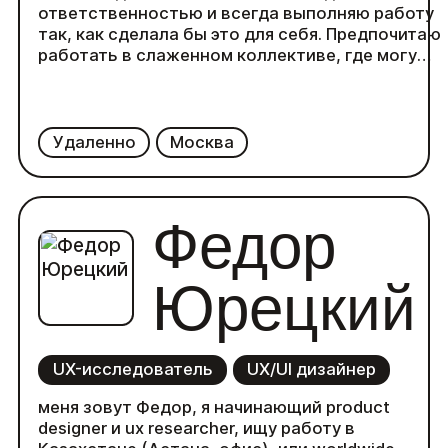
ответственностью и всегда выполняю работу
так, как сделала бы это для себя. Предпочитаю
работать в слаженном коллективе, где могу
эффективно применять свои навыки и опыт для
достижения общих целей. Разговариваю с
людьми на их языке, объясняя сложные
технические вещи простым и понятным языком
Удаленно
Москва
что делает взаимодействие с клиентами лёгким
продуктивным. Соблюдаю сроки и
придерживаюсь принципов качественного
Федор
выполнения задач.
Юрецкий
UX-исследователь
UX/UI дизайнер
меня зовут Федор, я начинающий product
designer и ux researcher, ищу работу в