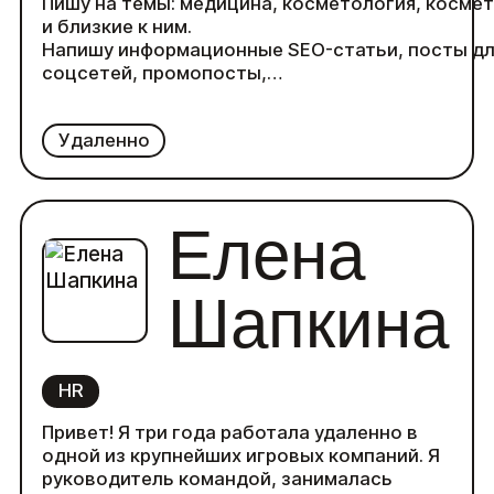
Пишу на темы: медицина, косметология, косме
и близкие к ним.
Напишу информационные SEO-статьи, посты д
соцсетей, промопосты,
Разработаю прототип лендинга на основе
исследования ЦА, конкурентов, поисковых
Удаленно
запросов.
2 года в копирайтинге.
17 лет работы в медицинской организации, вт.ч
менеджером по рекламе.
Елена
Самозанятая.
Шапкина
HR
Привет! Я три года работала удаленно в
одной из крупнейших игровых компаний. Я
руководитель командой, занималась