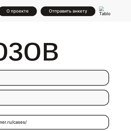
О проекте
Отправить анкету
озов
mer.ru/cases/