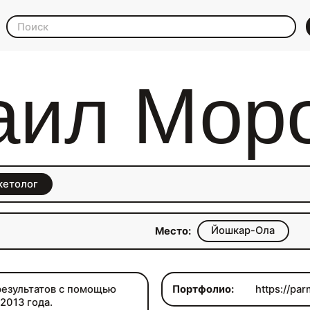
аил Мор
кетолог
Йошкар-Ола
Место:
результатов с помощью
Портфолио:
https://par
2013 года.