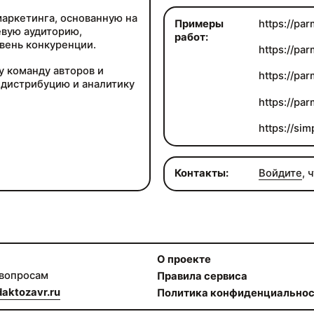
аркетинга, основанную на
Примеры
https://par
евую аудиторию,
работ:
вень конкуренции.
https://pa
у команду авторов и
https://par
 дистрибуцию и аналитику
https://pa
https://sim
Контакты:
Войдите
, 
О проекте
 вопросам
Правила сервиса
aktozavr.ru
Политика конфиденциально