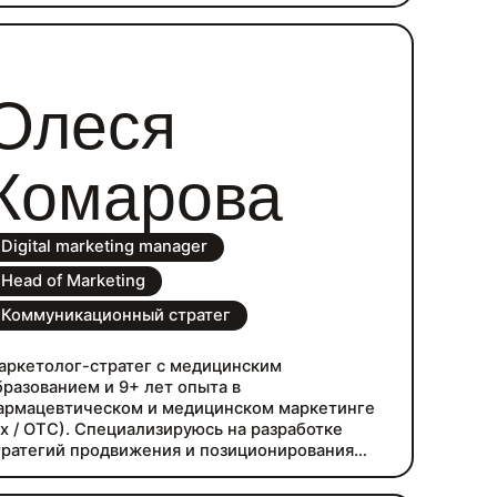
риложений с учетом UX/UI и SEO. Красиво заверстаю
ам презенацию, забрифую дизайнеров, скоординирую
ладших копирайтеров, проконтролирую этапы
еализации проекта и не только.
Олеся
Комарова
Digital marketing manager
Head of Marketing
Коммуникационный стратег
аркетолог-стратег с медицинским
бразованием и 9+ лет опыта в
армацевтическом и медицинском маркетинге
Rx / OTC). Специализируюсь на разработке
тратегий продвижения и позиционирования
екарственных препаратов и медицинских
рендов: от Big Idea и архитектуры коммуникаций