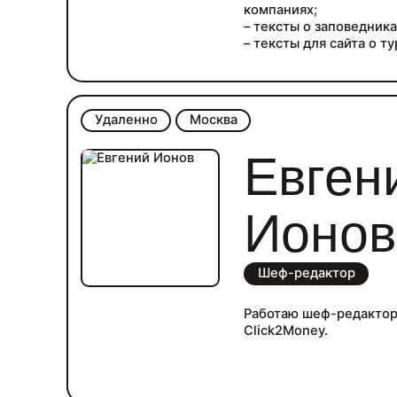
компаниях;
– тексты о заповедника
– тексты для сайта о т
– статьи для Визит Ива
– квизы, статьи, истор
Удаленно
Москва
Евген
Ионов
Шеф-редактор
Работаю шеф-редактор
Click2Money.