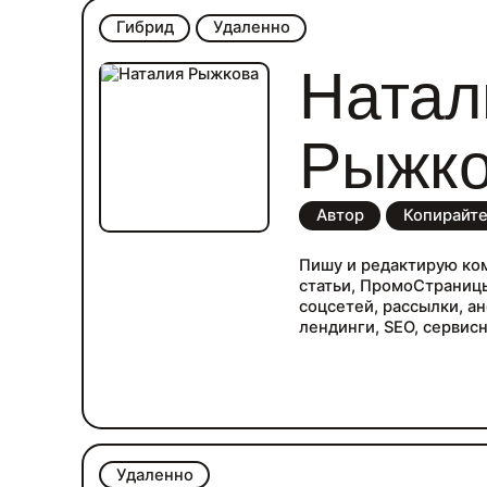
Гибрид
Удаленно
Натал
Рыжк
Автор
Копирайт
Пишу и редактирую ко
статьи, ПромоСтраницы
соцсетей, рассылки, а
лендинги, SEO, сервис
Удаленно