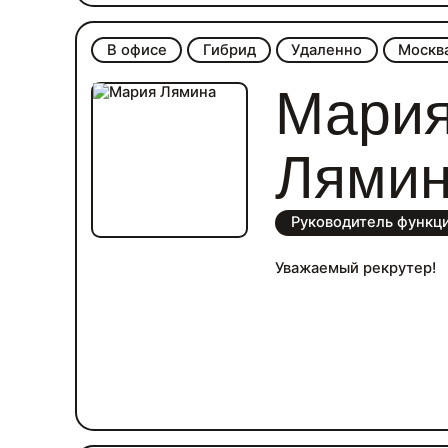
В офисе
Гибрид
Удаленно
Москв
Мари
Лями
Руководитель функци
Уважаемый рекрутер!