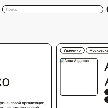
а и digital
Удаленно
Московска
ко
финансовой организации,
ьи для портала знаний.