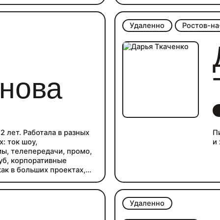
емом информации
йтов
ации
Удаленно
Ростов-на
ость к деталям
нова
2 лет. Работала в разных
П
: ток шоу,
и
ы, телепередачи, промо,
уб, корпоративные
ак в больших проектах,
отное организация
ена, режиссерское
облюдение сроков.
Удаленно