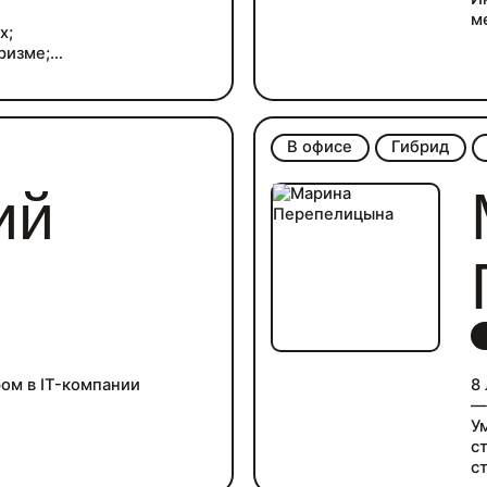
м
х;
П
уризме;
с
ново;
П
ии успеха, интервью.
В офисе
Гибрид
ий
ом в IT-компании
8 
— 
У
с
с