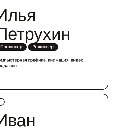
Илья
Петрухин
Продюсер
Режиссер
омпьютерная графика, анимация, видео
родакшн
д
Иван