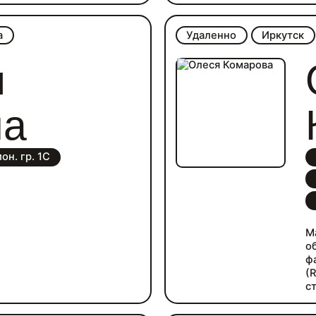
п
в
м
а
Удаленно
Иркутск
р
я
на
он. гр. 1С
М
о
ф
(
с
л
б