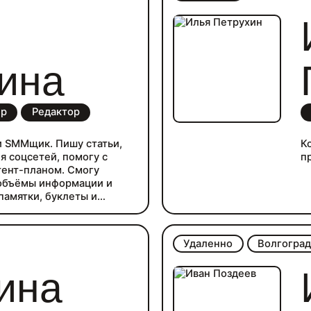
ина
ер
Редактор
и SMMщик. Пишу статьи,
К
я соцсетей, помогу с
п
тент-планом. Смогу
объёмы информации и
памятки, буклеты и
ресны темы банков,
личных финансов,
 если у вас есть другая
Удаленно
Волгогра
овольствием обсужу.
е 10 лет: прошла путь от
ина
яющего редактора в СМИ,
сс-службе банка топ-50.
самозанятая. Пишите на