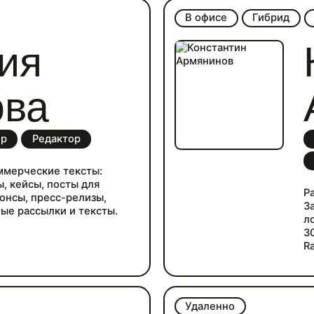
д
В офисе
Гибрид
о
п
ия
р
ф
н
к
ова
ер
Редактор
ммерческие тексты:
, кейсы, посты для
Р
нонсы, пресс-релизы,
З
ные рассылки и тексты.
л
3
Ra
Т
Удаленно