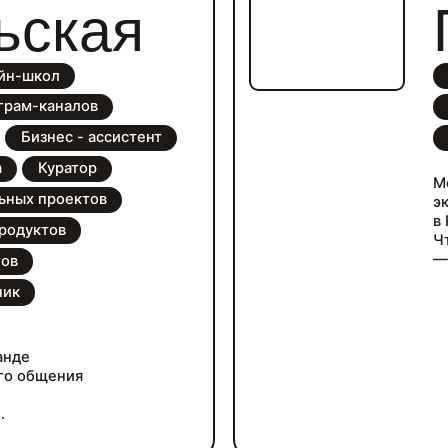
ps://t.me/jiljourn.
ьская
йн-школ
грам-каналов
Бизнес - ассистент
a
Куратор
М
ьных проектов
э
в 
родуктов
Ч
—
тов
—
ник
и
— 
—
П
анде
в
го общения
д
ения