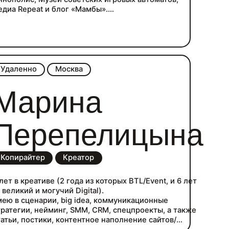
едиа Repeat и блог «Мамбы».
одробное портфолио с примерами работ — по
сылке на «Тильде».
ишите в телегу.
Удаленно
Москва
Марина
Перепелицына
Копирайтер
Креатор
лет в креативе (2 года из которых BTL/Event, и 6 лет
великий и могучий Digital).
мею в сценарии, big idea, коммуникационные
тратегии, нейминг, SMM, CRM, спецпроекты, а также
татьи, постики, контентное наполнение сайтов/