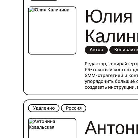
Юлия
Калин
Автор
Копирайт
Редактор, копирайтер 
PR-тексты и контент дл
SMM-стратегией и кон
упорядочить большие 
создавать инструкции, 
презентации. Мне инте
бизнеса, инвестиций, 
маркетинга и детей. Но
Удаленно
Россия
интересная тема, с уд
Работаю с текстом боле
Антон
журналиста до управл
теперь редактор в пре
Зарегистрирована как 