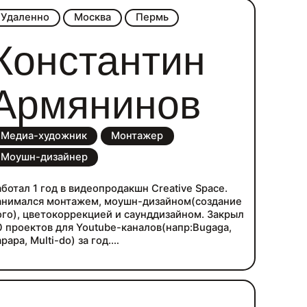
о внедрения digital-экосистем и
Удаленно
Москва
Пермь
бразовательных форматов для HCP. Глубоко
онимаю логику врачебной аудитории,
Константин
егуляторные ограничения и бизнес-цели
армрынка. Опыт управления стратегическими
аправлениями, командами и крупными
лиентскими портфелями.
Армянинов
Медиа-художник
Монтажер
Моушн-дизайнер
аботал 1 год в видеопродакшн Creative Space.
анимался монтажем, моушн-дизайном(создание
ого), цветокоррекцией и саунддизайном. Закрыл
0 проектов для Youtube-каналов(напр:Bugaga,
papa, Multi-do) за год.
акже создаю собственные видео и анимацию 2D.