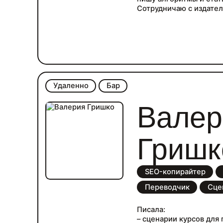
Сотрудничаю с издате
Удаленно
Бар
Валер
Гришк
SEO-копирайтер
Переводчик
Сце
Писала:
– сценарии курсов для