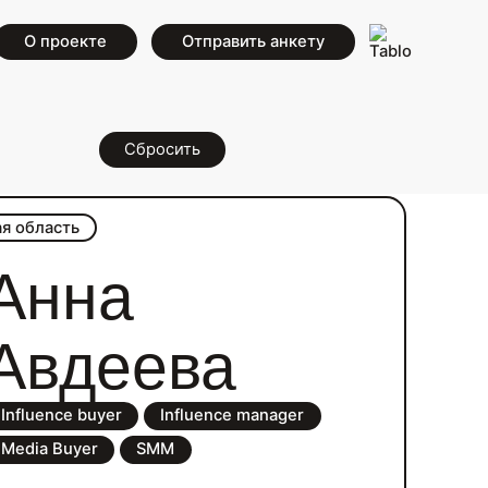
О проекте
Отправить анкету
Сбросить
я область
Анна
Авдеева
Influence buyer
Influence manager
Media Buyer
SMM