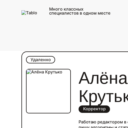
Много классных
специалистов в одном месте
Каталог фрилансеров для меди
Удаленно
Алёна
Круть
Корректор
Работаю редактором в 
пишу алгоритмы и стат