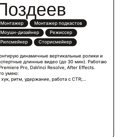
Поздеев
Монтажер
Монтажер подкастов
Моушн-дизайнер
Режиссер
Рилсмейкер
Сторисмейкер
онтирую динамичные вертикальные ролики и
кспертные длинные видео (до 30 мин). Работаю
Premiere Pro, DaVinci Resolve, After Effects.
то умею:
 хук, ритм, удержание, работа с CTR;
 чистка звука, цветокоррекция, титры, плашки,
нфографика;
адаптация под Reels / Shorts / TikTok / YouTube;
 ИИ-инструменты для ускорения рутины.
онимаю, как устроены метрики YouTube и что
лияет на досматриваемость. Соблюдаю
едлайны, адекватен к правкам.