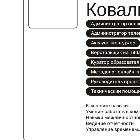
почту или в телеграм htt
Ковал
Администратор онла
Администратор теле
Аккаунт-менеджер
Верстальщик на Tild
Куратор образовател
Методолог онлайн-п
Руководитель проек
Технический помощ
Ключевые навыки:
Умение работать в ком
Навыки межличностно
Ведение отчетности
Управление временем
Умение принимать реш