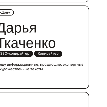
-Дону
Дарья
Ткаченко
SEO-копирайтер
Копирайтер
ишу информационные, продающие, экспертные
 художественные тексты.