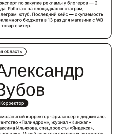
 эксперт по закупке рекламы у блогеров — 2
ода. Работаю на площадках инстаграм,
елеграм, ютуб. Последний кейс — окупаемость
екламного бюджета в 13 раз для магазина с WB
 товар свитер.
я область
Александр
Зубов
Корректор
амозанятый корректор-фрилансер в диджитале.
гентство «Палиндром», журнал «Кинжал»
аксима Ильяхова, спецпроекты «Яндекса»,
ннополис, Музей советских игровых автоматов,