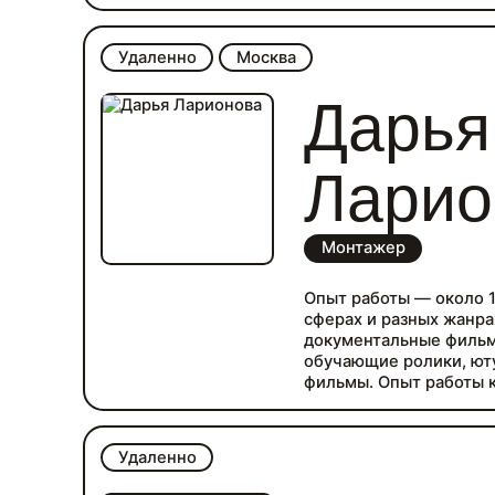
Работа с большим объ
Администрирование са
Сбор и анализ информ
Удаленно
Москва
Точность и внимательн
Умение планировать
Дарья
Исполнительность
Ответственность
Ларио
Монтажер
Опыт работы — около 1
сферах и разных жанрах
документальные фильм
обучающие ролики, ют
фильмы. Опыт работы к
так и маленьких. Грам
процессов поспрадакш
видения материала и с
Удаленно