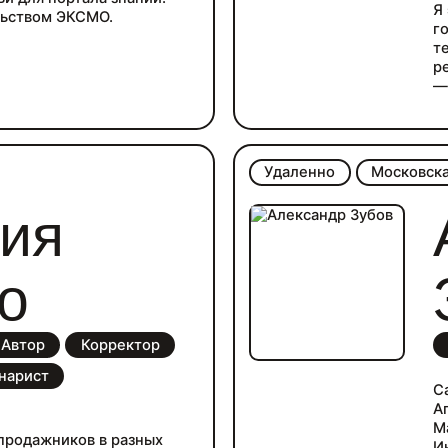
Я
льством ЭКСМО.
г
т
р
—
Удаленно
Московска
ия
о
Автор
Корректор
нарист
С
А
М
 продажников в разных
И