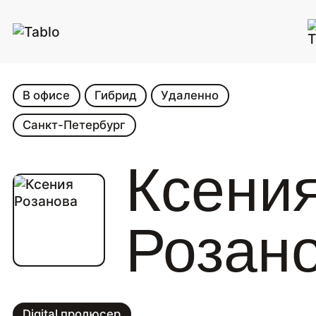
В офисе
Гибрид
Удаленно
Санкт-Петербург
Ксени
Розан
Digital продюсер