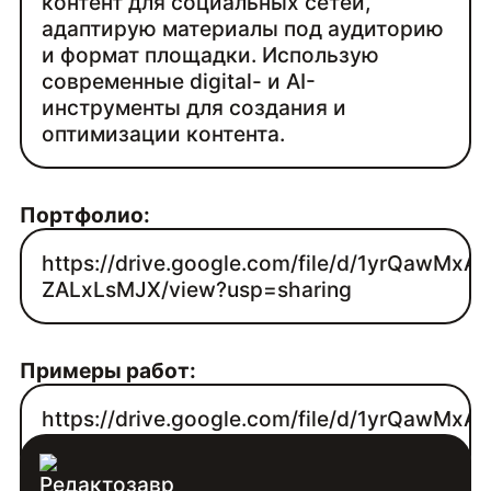
контент для социальных сетей,
адаптирую материалы под аудиторию
и формат площадки. Использую
современные digital- и AI-
инструменты для создания и
оптимизации контента.
Портфолио:
https://drive.google.com/file/d/1yrQawMx
ZALxLsMJX/view?usp=sharing
Примеры работ:
https://drive.google.com/file/d/1yrQawMx
ZALxLsMJX/view?usp=sharing