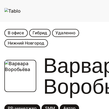
В офисе
Гибрид
Удаленно
Нижний Новгород
Варва
Вороб
PR-менеджер
SMM
Автор