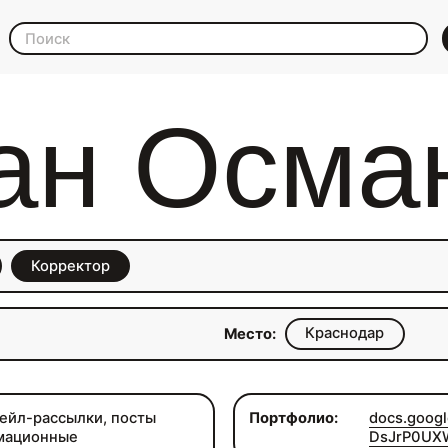
ан Осма
Корректор
Краснодар
Место:
ейл-рассылки, посты
Портфолио:
docs.goog
рмационные
DsJrP0UXW