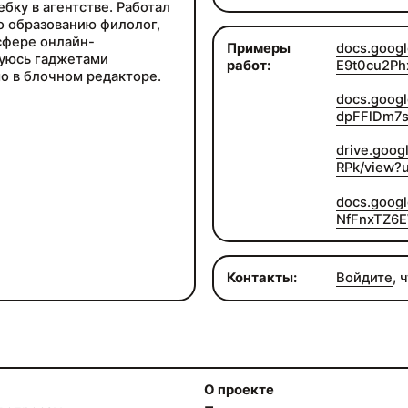
бку в агентстве. Работал
о образованию филолог,
 сфере онлайн-
Примеры
docs.goog
суюсь гаджетами
работ:
E9t0cu2Ph
о в блочном редакторе.
docs.goog
dpFFlDm7s
drive.goo
RPk/view?
docs.goog
NfFnxTZ6E
Контакты:
Войдите
, 
О проекте