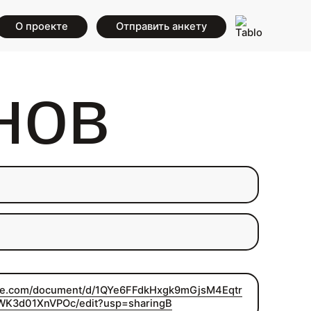
О проекте
Отправить анкету
нов
le.com/document/d/1QYe6FFdkHxgk9mGjsM4Eqtr
K3d01XnVPOc/edit?usp=sharingВ