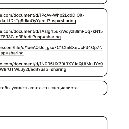
le.com/document/d/1PcAv-Whp2LddDIOjt-
xkeLfDkTg9dkoOyY/edit?usp=sharing
le.com/document/d/1AzIg45uxjWqyzI8lmPQq7kN15
Z8R3G-n3E/edit?usp=sharing
gle.com/file/d/1xeAOIJq_gsx7C1CteBXeUcP34Op7N
usp=sharing
le.com/document/d/1N095UX39tBXYJdQUfMuJYe9
W8rUTWL6y2I/edit?usp=sharing
чтобы увидеть контакты специалиста