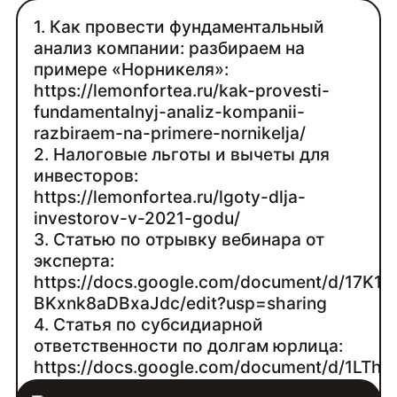
1. Как провести фундаментальный
анализ компании: разбираем на
примере «Норникеля»:
https://lemonfortea.ru/kak-provesti-
fundamentalnyj-analiz-kompanii-
razbiraem-na-primere-nornikelja/
2. Налоговые льготы и вычеты для
инвесторов:
https://lemonfortea.ru/lgoty-dlja-
investorov-v-2021-godu/
3. Статью по отрывку вебинара от
эксперта:
https://docs.google.com/document/d/1
BKxnk8aDBxaJdc/edit?usp=sharing
4. Статья по субсидиарной
ответственности по долгам юрлица:
https://docs.google.com/document/d/1LT
qpFl1Z4auhUVftRhA/edit?usp=sharing