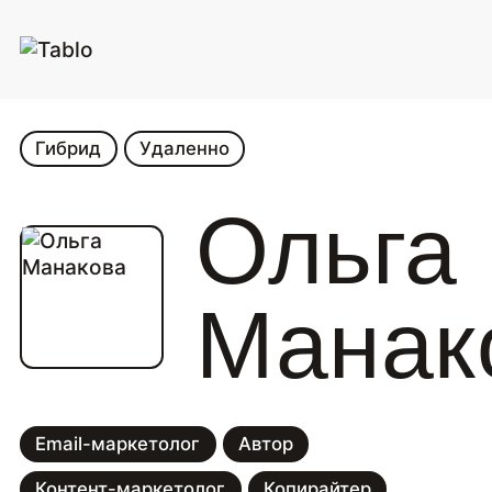
Гибрид
Удаленно
Ольга
Манак
Email-маркетолог
Автор
Контент-маркетолог
Копирайтер