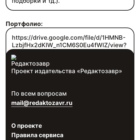
подборки и тд.).
Портфолио:
https://drive.google.com/file/d/1HMNB-
LzbjfHx2dKIW_n1CM6S0Eu4fWlZ/view?
usp=sharing
Проект издательства «Редактозавр»
Контакты:
Войдите
, чтобы увидеть контакты
По всем вопросам
специалиста
mail@redaktozavr.ru
О проекте
Правила сервиса