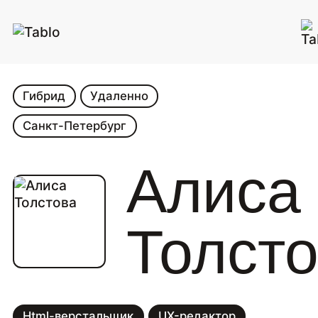
Гибрид
Удаленно
Санкт-Петербург
Алиса
Толст
Html-верстальщик
UX-редактор