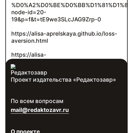
%D0%A2%D0%BE%D0%BB%D1%81%D1%82
node-id=20-
19&p=f&t=tE9we3SLcJAG9Zrp-0
https://alisa-aprelskaya.github.io/loss-
aversion.html
https://alisa-
aprelskaya.github.io/comics.html
Проект издательства «Редактозавр»
Контакты:
Войдите
, чтобы увидеть контакты
По всем вопросам
специалиста
mail@redaktozavr.ru
О проекте