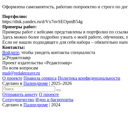
Оформлена самозанятость, работаю попроектно и строго по дого
Портфолио:
https://disk.yandex.ru/d/Vx7nvSEOpmB54g
Примеры работ:
Примеры работ с кейсами представлены в портфолио по ссылке
Здесь можно более подробно узнать о моей работе, обучениях, п
Если не нашли подходящего для себя набора – обязательно нап
Контакты:
Войдите
, чтобы увидеть контакты специалиста
Проект издательства «Редактозавр»
По всем вопросам
mail@redaktozavr.ru
О проекте
Правила сервиса
Политика конфиденциальности
Сделано в
Палиндроме
| 2025–2026
Отправить анкету
О проекте
Сотрудничество
Идеи и багрепорты
Сделано в
Палиндроме
| 2024