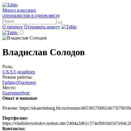
Много классных
специалистов в одном месте
О проекте
Отправить анкету
Владислав Солодов
Роль:
UX/UI дизайнер
Режим работы:
Гибрид
Удаленно
Место:
Екатеринбург
Опыт и навыки:
Резюме: https://ekaterinburg.hh.ru/resume/46536576ff024b75f700
Портфолио:
https://vladislavsolodov.notion.site/240da2d61c574efb816d167e04c2
Контакты: