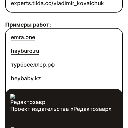
experts.tilda.cc/vladimir_kovalchuk
Примеры работ:
emra.one
hayburo.ru
турбоселлер.рф
heybaby.kz
metf.ru
Проект издательства «Редактозавр»
Контакты:
Войдите
, чтобы увидеть контакты