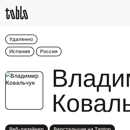
Удаленно
Испания
Россия
Влади
Ковал
Веб-дизайнер
Верстальщик на Taptop