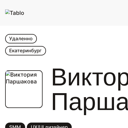
Удаленно
Екатеринбург
Викто
Парша
SMM
UX/UI дизайнер