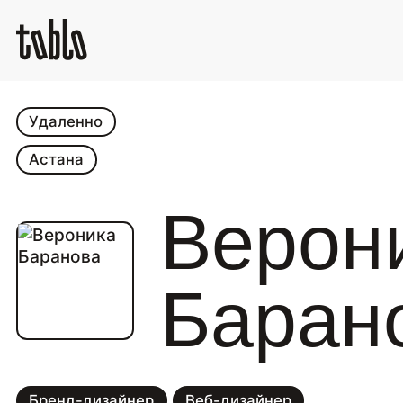
Удаленно
Астана
Верон
Баран
Бренд-дизайнер
Веб-дизайнер