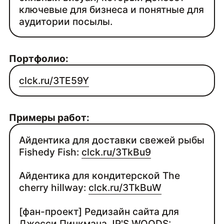
ключевые для бизнеса и понятные для
аудитории посылы.
Портфолио:
clck.ru/3TE59Y
Примеры работ:
Айдентика для доставки свежей рыбы
Fishedy Fish:
clck.ru/3TkBu9
Айдентика для кондитерской The
cherry hillway:
clck.ru/3TkBuW
[фан-проект] Редизайн сайта для
Джесси Пинкмана JP'S WOODS: