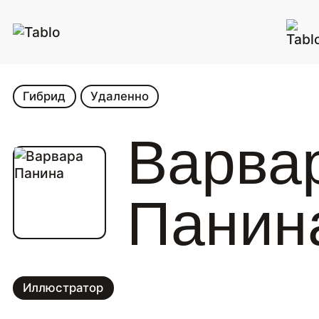
Гибрид
Удаленно
Варва
Панин
Иллюстратор