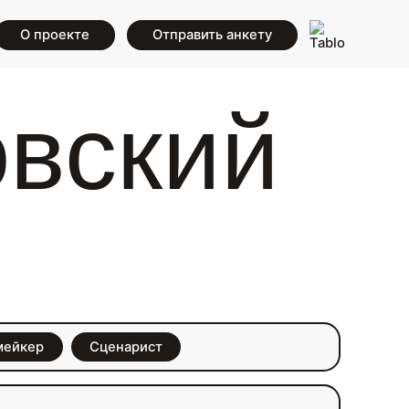
О проекте
Отправить анкету
вский
мейкер
Сценарист