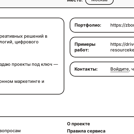
Место:
Портфолио:
https://zb
креативных решений в
логий, цифрового
Примеры
https://d
работ:
resourcek
здаю проекты под ключ —
Контакты:
Войдите
, 
ионном маркетинге и
О проекте
 вопросам
Правила сервиса