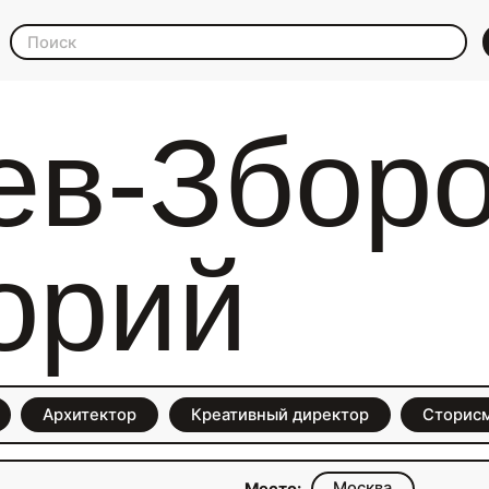
ев-Зборо
орий
Архитектор
Креативный директор
Сторис
Москва