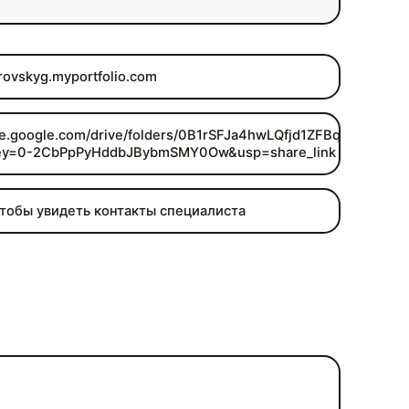
orovskyg.myportfolio.com
rive.google.com/drive/folders/0B1rSFJa4hwLQfjd1ZFBqSzBi
ey=0-2CbPpPyHddbJBybmSMY0Ow&usp=share_link
чтобы увидеть контакты специалиста