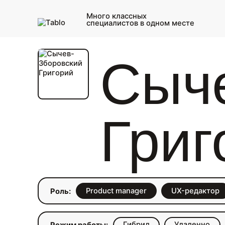
Много классных
специалистов в одном месте
Сыч
Григ
Product manager
UX-редактор
Роль:
Гибрид
Удаленно