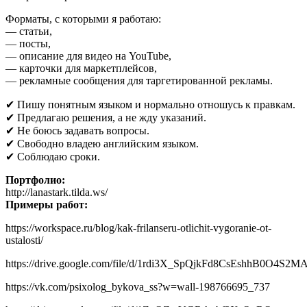
Форматы, с которыми я работаю:
— статьи,
— посты,
— описание для видео на YouTube,
— карточки для маркетплейсов,
— рекламные сообщения для таргетированной рекламы.
✔ ⁠Пишу понятным языком и ⁠нормально отношусь к правкам.
✔ ⁠Предлагаю решения, а не жду указаний.
✔ ⁠Не боюсь задавать вопросы.
⁠✔ Свободно владею английским языком.
✔ ⁠Соблюдаю сроки.
Портфолио:
http://lanastark.tilda.ws/
Примеры работ:
https://workspace.ru/blog/kak-frilanseru-otlichit-vygoranie-ot-
ustalosti/
https://drive.google.com/file/d/1rdi3X_SpQjkFd8CsEshhB0O4S2
https://vk.com/psixolog_bykova_ss?w=wall-198766695_737