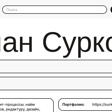
ан Сурк
нт-процессы: найм
Портфолио:
https://sur
в, редактуру, дизайн,