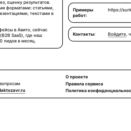
ез, оценку результатов.
ми форматами: статьями,
Примеры
https://su
езентациями, текстами в
работ:
ейсы в Авито, сейчас
Контакты:
Войдите
, 
(B2B SaaS), где наш
0 лидов в месяц.
О проекте
 вопросам
Правила сервиса
aktozavr.ru
Политика конфиденциально