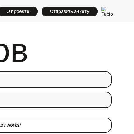
О проекте
Отправить анкету
ов
kov.works/