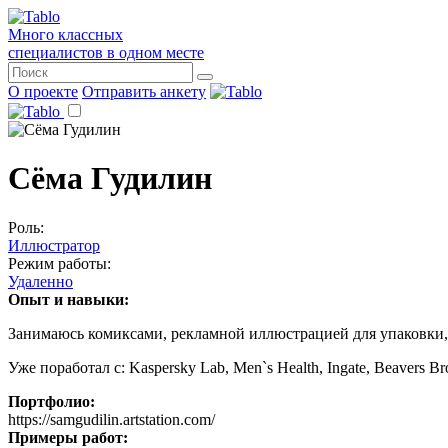
Много классных
специалистов в одном месте
О проекте
Отправить анкету
Сёма Гудилин
Роль:
Иллюстратор
Режим работы:
Удаленно
Опыт и навыки:
Занимаюсь комиксами, рекламной иллюстрацией для упаковки, 
Уже поработал с: Kaspersky Lab, Men`s Health, Ingate, Beavers 
Портфолио:
https://samgudilin.artstation.com/
Примеры работ: