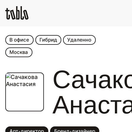
В офисе
Гибрид
Удаленно
Москва
Сачак
Анаст
Арт-директор
Бренд-дизайнер