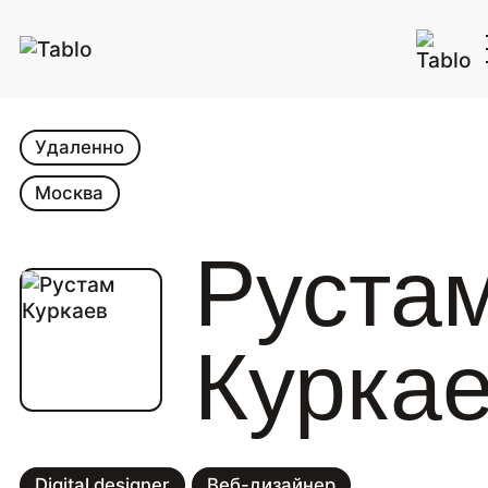
Удаленно
Москва
Руста
Курка
Digital designer
Веб-дизайнер