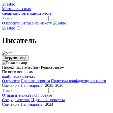
Много классных
специалистов в одном месте
О проекте
Отправить анкету
Писатель
Загрузить еще
Проект издательства «Редактозавр»
По всем вопросам
mail@redaktozavr.ru
О проекте
Правила сервиса
Политика конфиденциальности
Сделано в
Палиндроме
| 2025–2026
Отправить анкету
О проекте
Сотрудничество
Идеи и багрепорты
Сделано в
Палиндроме
| 2024