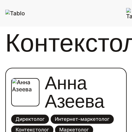
Контексто
Анна
Азеева
Директолог
Интернет-маркетолог
Контекстолог
Маркетолог