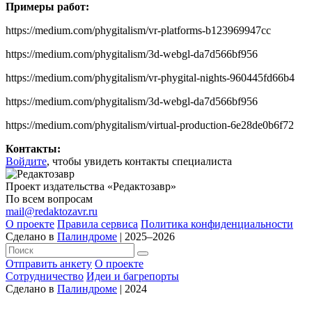
Примеры работ:
https://medium.com/phygitalism/vr-platforms-b123969947cc
https://medium.com/phygitalism/3d-webgl-da7d566bf956
https://medium.com/phygitalism/vr-phygital-nights-960445fd66b4
https://medium.com/phygitalism/3d-webgl-da7d566bf956
https://medium.com/phygitalism/virtual-production-6e28de0b6f72
Контакты:
Войдите
, чтобы увидеть контакты специалиста
Проект издательства «Редактозавр»
По всем вопросам
mail@redaktozavr.ru
О проекте
Правила сервиса
Политика конфиденциальности
Сделано в
Палиндроме
| 2025–2026
Отправить анкету
О проекте
Сотрудничество
Идеи и багрепорты
Сделано в
Палиндроме
| 2024