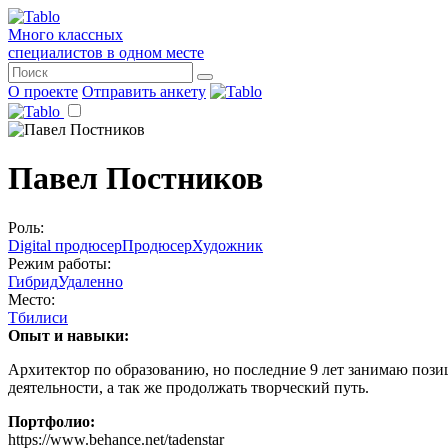
Много классных
специалистов в одном месте
О проекте
Отправить анкету
Павел Постников
Роль:
Digital продюсер
Продюсер
Художник
Режим работы:
Гибрид
Удаленно
Место:
Тбилиси
Опыт и навыки:
Архитектор по образованию, но последние 9 лет занимаю пози
деятельности, а так же продолжать творческий путь.
Портфолио:
https://www.behance.net/tadenstar