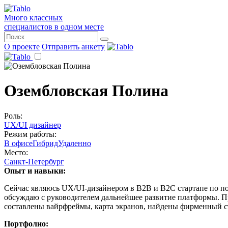
Много классных
специалистов в одном месте
О проекте
Отправить анкету
Озембловская Полина
Роль:
UX/UI дизайнер
Режим работы:
В офисе
Гибрид
Удаленно
Место:
Санкт-Петербург
Опыт и навыки:
Сейчас являюсь UX/UI-дизайнером в B2B и B2C стартапе по пои
обсуждаю с руководителем дальнейшее развитие платформы. При
составлены вайрфреймы, карта экранов, найдены фирменный сти
Портфолио: