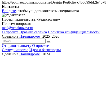
https://polinaozpolina.notion.site/Design-Portfolio-c4b5099dd2fe4
Контакты:
Войдите
, чтобы увидеть контакты специалиста
Проект издательства «Редактозавр»
По всем вопросам
mail@redaktozavr.ru
О проекте
Правила сервиса
Политика конфиденциальности
Сделано в
Палиндроме
| 2025–2026
Отправить анкету
О проекте
Сотрудничество
Идеи и багрепорты
Сделано в
Палиндроме
| 2024