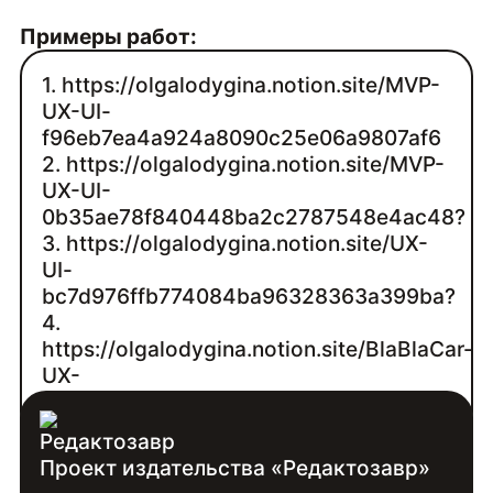
Примеры работ:
1. https://olgalodygina.notion.site/MVP-
UX-UI-
f96eb7ea4a924a8090c25e06a9807af6
2. https://olgalodygina.notion.site/MVP-
UX-UI-
0b35ae78f840448ba2c2787548e4ac48?
3. https://olgalodygina.notion.site/UX-
UI-
bc7d976ffb774084ba96328363a399ba?
4.
https://olgalodygina.notion.site/BlaBlaCar-
UX-
ae09b4d9ea9c43f7b72140686451fe11?
Проект издательства «Редактозавр»
Контакты: