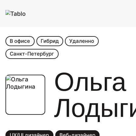
В офисе
Гибрид
Удаленно
Санкт-Петербург
Ольга
Лодыг
UX/UI дизайнер
Веб-дизайнер