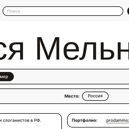
ся Мельн
мер
Россия
Место:
 слоганистов в РФ.
Портфолио:
prodammoz