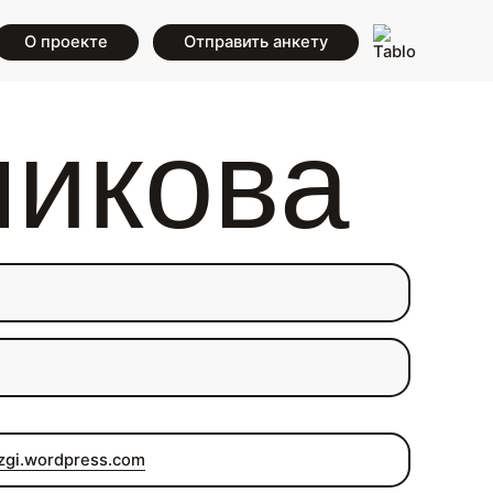
О проекте
Отправить анкету
икова
gi.wordpress.com