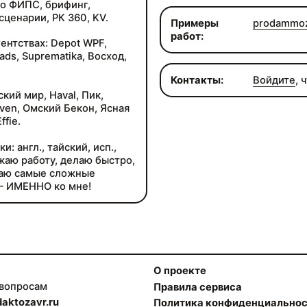
по ФИПС, брифинг,
сценарии, РК 360, KV.
Примеры
prodammoz
работ:
ентствах: Depot WPF,
ds, Suprematika, Восход,
.
Контакты:
Войдите
, 
кий мир, Haval, Пик,
ven, Омский Бекон, Ясная
ffie.
 англ., тайский, исп.,
аю работу, делаю быстро,
ваю самые сложные
— ИМЕННО ко мне!
О проекте
 вопросам
Правила сервиса
aktozavr.ru
Политика конфиденциально