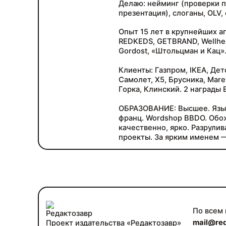
Делаю: нейминг (проверки 
презентация), слоганы, OLV, 
Опыт 15 лет в крупнейших аг
REDKEDS, GETBRAND, Wellhea
Gordost, «Штольцман и Кац»
Клиенты: Газпром, IKEA, Детс
Самолет, X5, Брусника, Mare
Горка, Клинский. 2 награды E
ОБРАЗОВАНИЕ: Высшее. Языки:
франц. Wordshop BBDO. Обож
качественно, ярко. Разрули
проекты. За ярким именем 
По всем
mail@red
Проект издательства «Редактозавр»