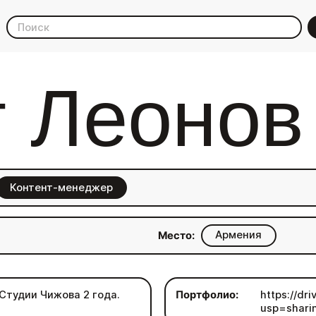
 Леонов
Контент-менеджер
Армения
Место:
 Студии Чижова 2 года.
Портфолио:
https://d
usp=shari