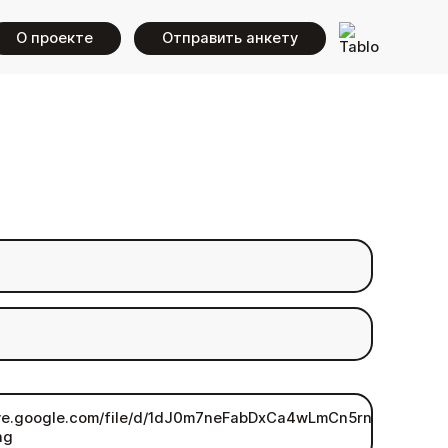
О проекте
Отправить анкету
rive.google.com/file/d/1dJ0m7neFabDxCa4wLmCn5rn7cXlNtLj5/
ng