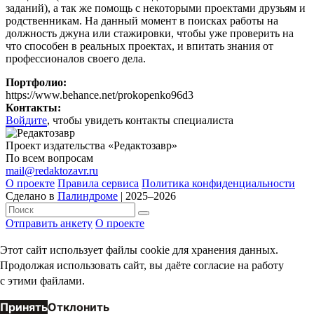
заданий), а так же помощь с некоторыми проектами друзьям и
родственникам. На данный момент в поисках работы на
должность джуна или стажировки, чтобы уже проверить на
что способен в реальных проектах, и впитать знания от
профессионалов своего дела.
Портфолио:
https://www.behance.net/prokopenko96d3
Контакты:
Войдите
, чтобы увидеть контакты специалиста
Проект издательства «Редактозавр»
По всем вопросам
mail@redaktozavr.ru
О проекте
Правила сервиса
Политика конфиденциальности
Сделано в
Палиндроме
| 2025–2026
Отправить анкету
О проекте
Сотрудничество
Идеи и багрепорты
Сделано в
Палиндроме
| 2024
Этот сайт использует файлы cookie для хранения данных.
Продолжая использовать сайт, вы даёте согласие на работу
с этими файлами.
Принять
Отклонить