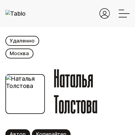
Удаленно
Москва
Наталья
Толстова
Автор
Копирайтер