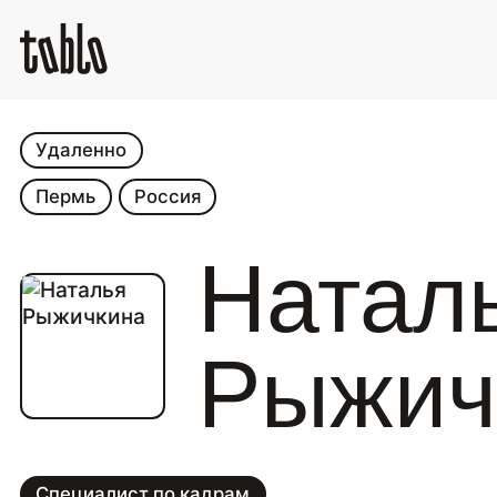
Удаленно
Пермь
Россия
Натал
Рыжич
Специалист по кадрам