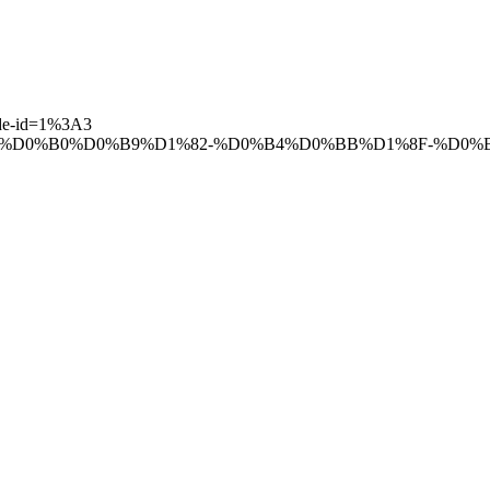
ode-id=1%3A3
Qow/%D0%A1%D0%B0%D0%B9%D1%82-%D0%B4%D0%BB%D1%8F-