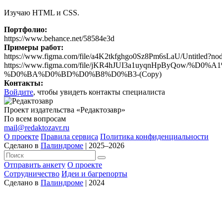
Изучаю HTML и CSS.
Портфолио:
https://www.behance.net/58584e3d
Примеры работ:
https://www.figma.com/file/a4K2tkfghgo0Sz8Pm6sLaU/Untitled?n
https://www.figma.com/file/jKR4hJUI3a1uyqnHpBy
%D0%BA%D0%BD%D0%B8%D0%B3-(Copy)
Контакты:
Войдите
, чтобы увидеть контакты специалиста
Проект издательства «Редактозавр»
По всем вопросам
mail@redaktozavr.ru
О проекте
Правила сервиса
Политика конфиденциальности
Сделано в
Палиндроме
| 2025–2026
Отправить анкету
О проекте
Сотрудничество
Идеи и багрепорты
Сделано в
Палиндроме
| 2024