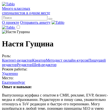
Много классных
специалистов в одном месте
О проекте
Отправить анкету
Настя Гущина
Роль:
Контент-редактор
Креатор
Методист онлайн-курсов
Пишущий
редактор
Редактор
Шеф-редактор
Режим работы:
Удаленно
Место:
Екатеринбург
Опыт и навыки:
Выпускница журфака с опытом в СМИ, рекламе, EVP, бизнес-
медиа и образовании. Редактирую и пишу сама, уважительно
отношусь к ToV редакции и быстро его перенимаю. Могу
разобраться в любой теме, понимаю принципы SEO и умею