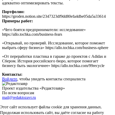
адекватно оптимизировать тексты.
Портфолио:
https://groden.notion.site/2347323df9dd80efa4dbe05da5a33614
Примеры работ:
«Чего боятся предприниматели: исследование»
https://allo.tochka.com/business-fears
«Открывай, но проверяй. Исследование, которое поможет
выбрать сферу бизнеса» https://allo.tochka.com/business-sphere
«От переработки пластика в гараже до проектов с Adidas и
Сбером. История российского бюро, которое помогает
бизнесу быть экологичнее» https://allo.tochka.com/99recycle
Контакты:
Войдите
, чтобы увидеть контакты специалиста
Проект издательства «Редактозавр»
По всем вопросам
mail@redaktozavr.ru
О проекте
Правила сервиса
Политика конфиденциальности
Сделано в
Палиндроме
| 2025–2026
Этот сайт использует файлы cookie для хранения данных.
Продолжая использовать сайт, вы даёте согласие на работу