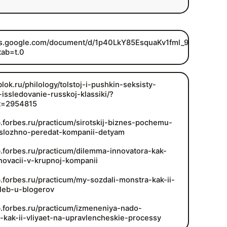
ocs.google.com/document/d/1p40LkY85EsquaKv1fml_9rD1TeDTO
tab=t.0
blok.ru/philology/tolstoj-i-pushkin-seksisty-
issledovanie-russkoj-klassiki/?
sit=2954815
b.forbes.ru/practicum/sirotskij-biznes-pochemu-
slozhno-peredat-kompanii-detyam
ub.forbes.ru/practicum/dilemma-innovatora-kak-
nnovacii-v-krupnoj-kompanii
b.forbes.ru/practicum/my-sozdali-monstra-kak-ii-
leb-u-blogerov
ub.forbes.ru/practicum/izmeneniya-nado-
t-kak-ii-vliyaet-na-upravlencheskie-processy