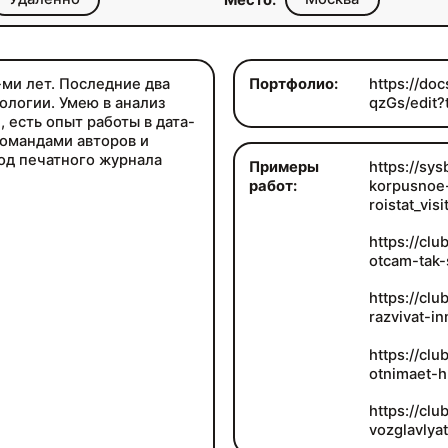
Место:
ми лет. Последние два
Портфолио:
https://d
ологии. Умею в анализ
qzGs/edit?
 есть опыт работы в дата-
командами авторов и
од печатного журнала
Примеры
https://sys
работ:
korpusnoe-
roistat_vi
https://clu
otcam-tak-
https://cl
razvivat-i
https://clu
otnimaet-h
https://cl
vozglavlya