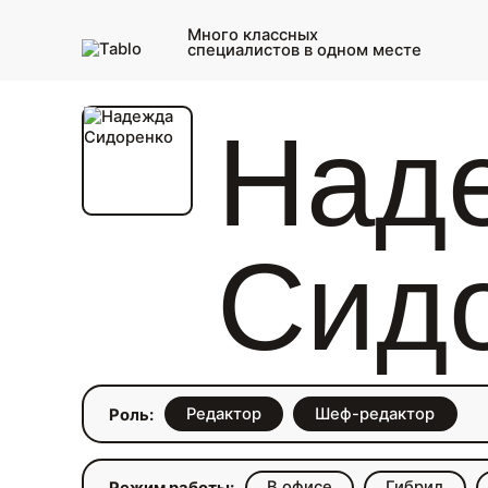
Много классных
специалистов в одном месте
Над
Сид
Редактор
Шеф-редактор
Роль:
В офисе
Гибрид