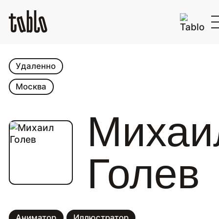
Удаленно
Москва
Михаи
Голев
Аниматор
Иллюстратор