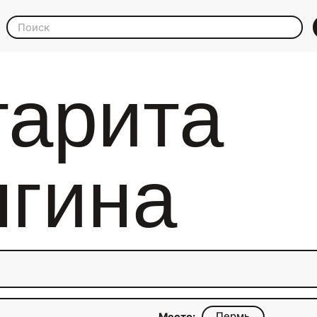
гарита
ыгина
Пермь