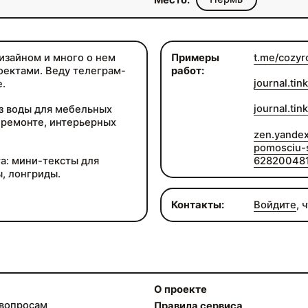
Место:
изайном и много о нем
Примеры
t.me/cozy
оектами. Веду телеграм-
работ:
journal.tink
.
journal.tink
з воды для мебельных
 ремонте, интерьерных
zen.yandex
pomosciu-
62820048
а: мини-тексты для
, лонгриды.
Контакты:
Войдите
, 
О проекте
 вопросам
Правила сервиса