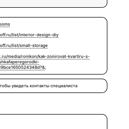
rooms
off.ru/list/interior-design-diy
off.ru/list/small-storage
.ru/media/ronikon/kak-zonirovat-kvartiru-s-
shkafaperegorodki-
19bce1650524348d?&
;
чтобы увидеть контакты специалиста