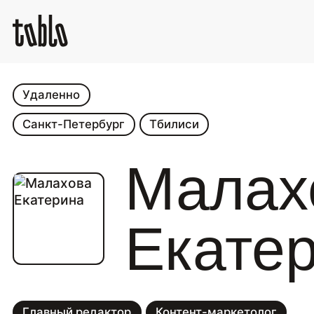
Удаленно
Санкт-Петербург
Тбилиси
Малах
Екате
Главный редактор
Контент-маркетолог