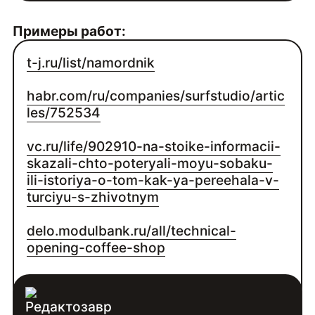
Примеры работ:
t-j.ru/list/namordnik
habr.com/ru/companies/surfstudio/artic
les/752534
vc.ru/life/902910-na-stoike-informacii-
skazali-chto-poteryali-moyu-sobaku-
ili-istoriya-o-tom-kak-ya-pereehala-v-
turciyu-s-zhivotnym
delo.modulbank.ru/all/technical-
opening-coffee-shop
sdelaem.agency/cases/whoisblogger