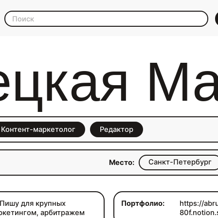
ецкая М
Контент-маркетолог
Редактор
Санкт-Петербург
Место:
. Пишу для крупных
Портфолио:
https://abr
аркетингом, арбитражем
80f.notion