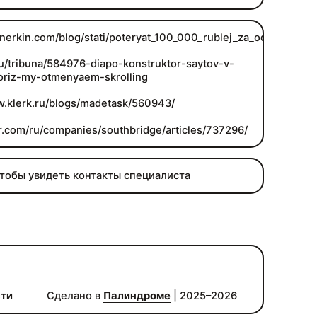
tnerkin.com/blog/stati/poteryat_100_000_rublej_za_odi
.ru/tribuna/584976-diapo-konstruktor-saytov-v-
oriz-my-otmenyaem-skrolling
w.klerk.ru/blogs/madetask/560943/
br.com/ru/companies/southbridge/articles/737296/
чтобы увидеть контакты специалиста
сти
Сделано в
Палиндроме
| 2025–2026