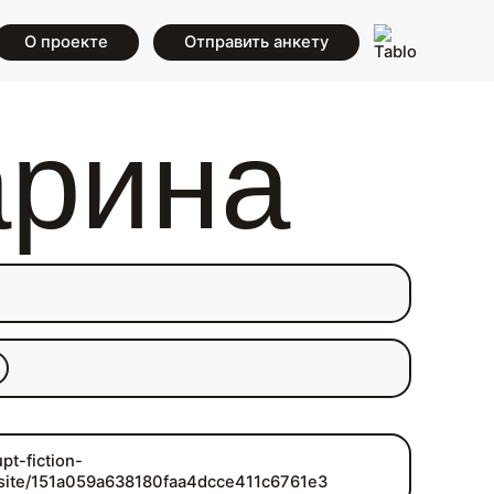
О проекте
Отправить анкету
арина
upt-fiction-
.site/151a059a638180faa4dcce411c6761e3