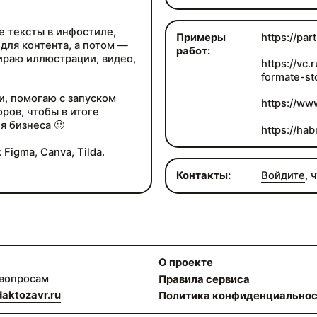
 тексты в инфостиле,
Примеры
https://par
для контента, а потом —
работ:
ираю иллюстрации, видео,
https://vc
formate-st
, помогаю с запуском
https://ww
ров, чтобы в итоге
я бизнеса 🙂
https://ha
Figma, Canva, Tilda.
Контакты:
Войдите
, 
О проекте
 вопросам
Правила сервиса
aktozavr.ru
Политика конфиденциально